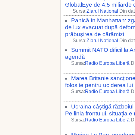
GlobalEye de 4,5 miliarde d
Sursa:
Ziarul National
Din dat
Panică în Manhattan: zgâ
de lux evacuat după deforma
prăbușirea de cărămizi
Sursa:
Ziarul National
Din dat
Summit NATO dificil la A
agendă
Sursa:
Radio Europa Liberă
Di
Marea Britanie sancționea
folosite pentru uciderea lui
Sursa:
Radio Europa Liberă
Di
Ucraina câștigă războiul î
Pe linia frontului, situația 
Sursa:
Radio Europa Liberă
Di
Marine Le Pen, condamna