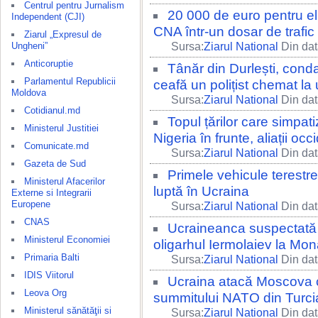
Centrul pentru Jurnalism
20 000 de euro pentru eli
Independent (CJI)
CNA într-un dosar de trafic
Ziarul „Expresul de
Ungheni”
Sursa:
Ziarul National
Din dat
Anticoruptie
Tânăr din Durlești, cond
Parlamentul Republicii
ceafă un polițist chemat la
Moldova
Sursa:
Ziarul National
Din dat
Cotidianul.md
Topul țărilor care simpat
Ministerul Justitiei
Nigeria în frunte, aliații oc
Comunicate.md
Sursa:
Ziarul National
Din dat
Gazeta de Sud
Primele vehicule terestr
Ministerul Afacerilor
luptă în Ucraina
Externe si Integrarii
Europene
Sursa:
Ziarul National
Din dat
CNAS
Ucraineanca suspectată 
Ministerul Economiei
oligarhul Iermolaiev la Mo
Primaria Balti
Sursa:
Ziarul National
Din dat
IDIS Viitorul
Ucraina atacă Moscova c
Leova Org
summitului NATO din Turcia
Ministerul sănătăţii si
Sursa:
Ziarul National
Din dat