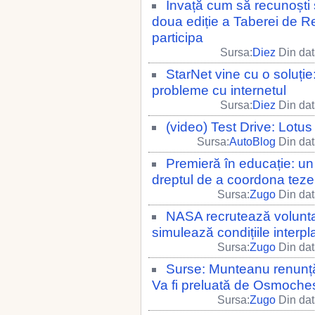
Învață cum să recunoști ș
doua ediție a Taberei de Re
participa
Sursa:
Diez
Din dat
StarNet vine cu o soluție
probleme cu internetul
Sursa:
Diez
Din dat
(video) Test Drive: Lotu
Sursa:
AutoBlog
Din dat
Premieră în educație: u
dreptul de a coordona teze, 
Sursa:
Zugo
Din dat
NASA recrutează voluntar
simulează condițiile interplan
Sursa:
Zugo
Din dat
Surse: Munteanu renunță l
Va fi preluată de Osmoche
Sursa:
Zugo
Din dat