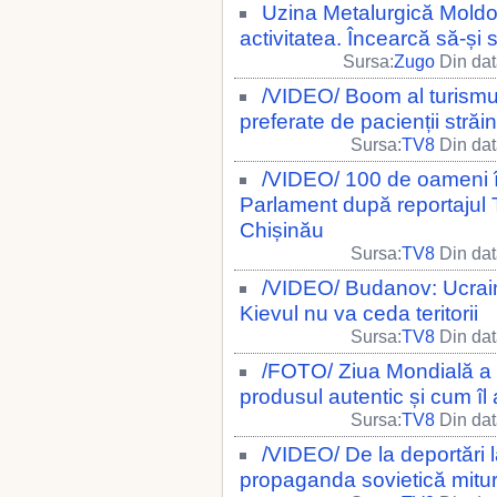
Uzina Metalurgică Moldov
activitatea. Încearcă să-și s
Sursa:
Zugo
Din dat
/VIDEO/ Boom al turismul
preferate de pacienții străi
Sursa:
TV8
Din dat
/VIDEO/ 100 de oameni î
Parlament după reportajul 
Chișinău
Sursa:
TV8
Din dat
/VIDEO/ Budanov: Ucrain
Kievul nu va ceda teritorii
Sursa:
TV8
Din dat
/FOTO/ Ziua Mondială a C
produsul autentic și cum îl
Sursa:
TV8
Din dat
/VIDEO/ De la deportări 
propaganda sovietică mituri