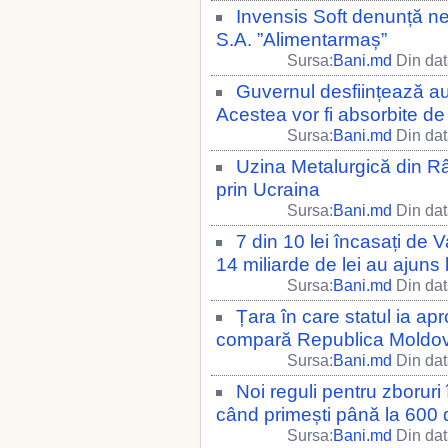
Invensis Soft denunță ner
S.A. ”Alimentarmaș”
Sursa:
Bani.md
Din dat
Guvernul desființează au
Acestea vor fi absorbite 
Sursa:
Bani.md
Din dat
Uzina Metalurgică din Râb
prin Ucraina
Sursa:
Bani.md
Din dat
7 din 10 lei încasați de
14 miliarde de lei au ajuns 
Sursa:
Bani.md
Din dat
Țara în care statul ia a
compară Republica Moldo
Sursa:
Bani.md
Din dat
Noi reguli pentru zboruri
când primești până la 600 
Sursa:
Bani.md
Din dat