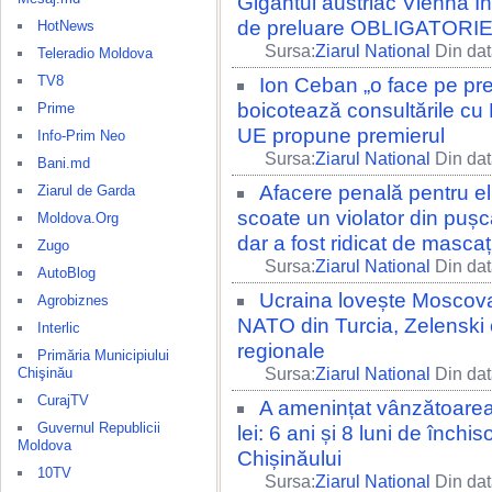
Gigantul austriac Vienna I
de preluare OBLIGATORIE 
HotNews
Sursa:
Ziarul National
Din dat
Teleradio Moldova
TV8
Ion Ceban „o face pe pr
boicotează consultările cu
Prime
UE propune premierul
Info-Prim Neo
Sursa:
Ziarul National
Din dat
Bani.md
Afacere penală pentru el
Ziarul de Garda
scoate un violator din puș
Moldova.Org
dar a fost ridicat de mascaț
Zugo
Sursa:
Ziarul National
Din dat
AutoBlog
Ucraina lovește Moscova
Agrobiznes
NATO din Turcia, Zelenski c
Interlic
regionale
Primăria Municipiului
Chişinău
Sursa:
Ziarul National
Din dat
CurajTV
A amenințat vânzătoarea 
Guvernul Republicii
lei: 6 ani și 8 luni de închi
Moldova
Chișinăului
10TV
Sursa:
Ziarul National
Din dat