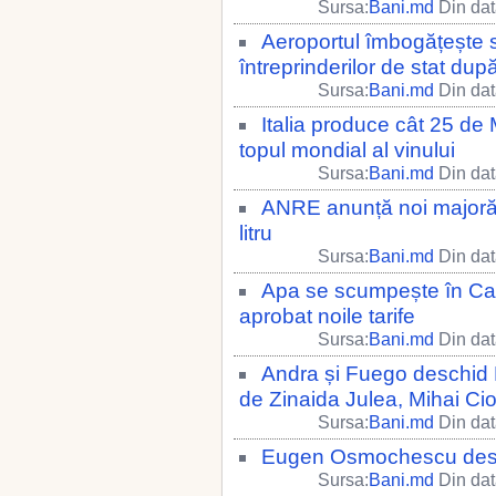
Sursa:
Bani.md
Din dat
Aeroportul îmbogățește s
întreprinderilor de stat după 
Sursa:
Bani.md
Din dat
Italia produce cât 25 de
topul mondial al vinului
Sursa:
Bani.md
Din dat
ANRE anunță noi majorăr
litru
Sursa:
Bani.md
Din dat
Apa se scumpește în Ca
aprobat noile tarife
Sursa:
Bani.md
Din dat
Andra și Fuego deschid Fe
de Zinaida Julea, Mihai Ci
Sursa:
Bani.md
Din dat
Eugen Osmochescu dese
Sursa:
Bani.md
Din dat