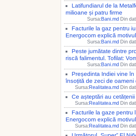
Latifundiarul de la Metal
milioane și patru firme
Sursa:
Bani.md
Din dat
Facturile la gaz pentru iu
Energocom explică motivul ș
Sursa:
Bani.md
Din dat
Peste jumătate dintre pr
riscă falimentul. Tofilat: V
Sursa:
Bani.md
Din dat
Președinta Indiei vine în
însoțită de zeci de oameni 
Sursa:
Realitatea.md
Din dat
Ce așteptări au cetățenii 
Sursa:
Realitatea.md
Din dat
Facturile la gaze pentru 
Energocom explică motivul
Sursa:
Realitatea.md
Din dat
Următorul „Super” El Niño