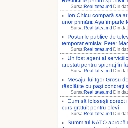
Restricțiile pentru sportivii r
Sursa:
Realitatea.md
Din dat
Ion Chicu compară salar
unor primării: Așa împarte
Sursa:
Realitatea.md
Din dat
Posturile publice de telev
temporar emisia: Peter Magy
Sursa:
Realitatea.md
Din dat
Un fost agent al serviciil
arestați pentru spionaj în 
Sursa:
Realitatea.md
Din dat
Mesajul lui Igor Grosu d
răsplătite cu pași concreți
Sursa:
Realitatea.md
Din dat
Cum să folosești corect i
curs gratuit pentru elevi
Sursa:
Realitatea.md
Din dat
Summitul NATO aprobă mă