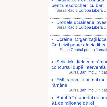
pentru escrocherii cu bani
Sursa:
Radio Europa Liberă
Di
Dronele ucrainene loves
Sursa:
Radio Europa Liberă
Di
Ucraina: Organizații loca
Cod civil poate afecta liber
Sursa:
Centrul pentru Jurna
Șefia Moldtelecom rămân
concursul după intervenția
Sursa:
Bani.md
Din dat
FMI transmite primul me
rămâne
Sursa:
Bani.md
Din dat
Bombă în raportul de aud
91 de milioane de lei