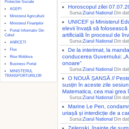
Protectiei Sociale
Horoscopul zilei 07.07.
AGEPI
Sursa:
Ziarul National
Din dat
Ministerul Agriculturii
UNICEF și Ministerul Edu
Ministerul Finanţelor
elevii învață să folosească 
Portal Informativ Din
artificială în procesul de în
Cahul
Sursa:
Ziarul National
Din dat
ANRCETI
De la interimat, la man
Flux
conducerea Guvernului: „A
Rise Moldova
onoare”
Business Portal
Sursa:
Ziarul National
Din dat
MINISTERUL
TRANSPORTURILOR
O NOUĂ ȘANSĂ // Peste 
susțin în aceste zile sesi
Matematica, cea mai grea î
Sursa:
Ziarul National
Din dat
Marine Le Pen, condamna
uriașă și interdicție de a 
Sursa:
Ziarul National
Din dat
Zelenski, înainte de sum