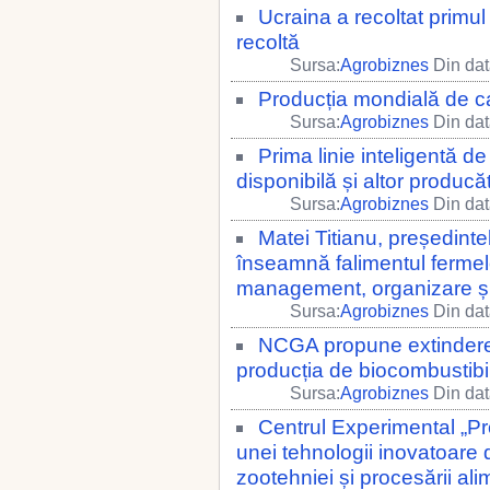
Ucraina a recoltat primu
recoltă
Sursa:
Agrobiznes
Din dat
Producția mondială de c
Sursa:
Agrobiznes
Din dat
Prima linie inteligentă d
disponibilă și altor produc
Sursa:
Agrobiznes
Din dat
Matei Titianu, președint
înseamnă falimentul fermel
management, organizare și
Sursa:
Agrobiznes
Din dat
NCGA propune extinderea 
producția de biocombustibil
Sursa:
Agrobiznes
Din dat
Centrul Experimental „Pr
unei tehnologii inovatoare de
zootehniei și procesării ali