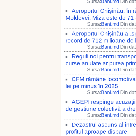
Sursa:
Bani.md
Din dat
Aeroportul Chișinău, în 
Moldovei. Miza este de 71 
Sursa:
Bani.md
Din dat
Aeroportul Chișinău a „sp
record de 712 milioane de l
Sursa:
Bani.md
Din dat
Reguli noi pentru transpor
curse anulate ar putea pri
Sursa:
Bani.md
Din dat
CFM rămâne locomotiva p
lei pe minus în 2025
Sursa:
Bani.md
Din dat
AGEPI respinge acuzațiile
de gestiune colectivă a dre
Sursa:
Bani.md
Din dat
Dezastrul ascuns al între
profitul aproape dispare