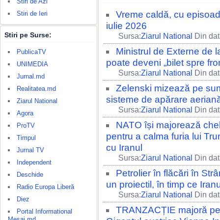
Stiri de Azi
Vreme caldă, cu episoad
Stiri de Ieri
iulie 2026
Stiri pe Surse:
Sursa:
Ziarul National
Din dat
Ministrul de Externe de 
PublicaTV
poate deveni „bilet spre fro
UNIMEDIA
Sursa:
Ziarul National
Din dat
Jurnal.md
Zelenski mizează pe sum
Realitatea.md
sisteme de apărare aeriană 
Ziarul National
Sursa:
Ziarul National
Din dat
Agora
NATO își majorează cheltu
ProTV
pentru a calma furia lui Tru
Timpul
cu Iranul
Jurnal TV
Sursa:
Ziarul National
Din dat
Independent
Petrolier în flăcări în S
Deschide
un proiectil, în timp ce I
Radio Europa Liberă
Sursa:
Ziarul National
Din dat
Diez
TRANZACȚIE majoră pe pi
Portal Informational
Mesaj.md