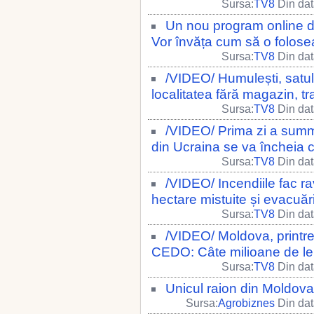
Sursa:
TV8
Din dat
Un nou program online des
Vor învăța cum să o folosea
Sursa:
TV8
Din dat
/VIDEO/ Humulești, satul 
localitatea fără magazin, tr
Sursa:
TV8
Din dat
/VIDEO/ Prima zi a summ
din Ucraina se va încheia c
Sursa:
TV8
Din dat
/VIDEO/ Incendiile fac r
hectare mistuite și evacuăr
Sursa:
TV8
Din dat
/VIDEO/ Moldova, printre
CEDO: Câte milioane de lei 
Sursa:
TV8
Din dat
Unicul raion din Moldova 
Sursa:
Agrobiznes
Din dat