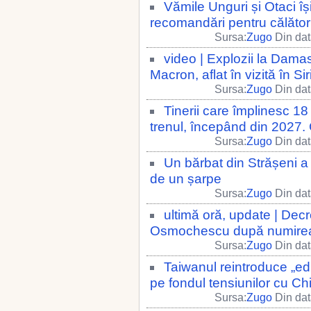
Vămile Unguri și Otaci își
recomandări pentru călători 
Sursa:
Zugo
Din dat
video | Explozii la Dama
Macron, aflat în vizită în Sir
Sursa:
Zugo
Din dat
Tinerii care împlinesc 18
trenul, începând din 2027. 
Sursa:
Zugo
Din dat
Un bărbat din Strășeni a 
de un șarpe
Sursa:
Zugo
Din dat
ultimă oră, update | Decr
Osmochescu după numirea l
Sursa:
Zugo
Din dat
Taiwanul reintroduce „edu
pe fondul tensiunilor cu Ch
Sursa:
Zugo
Din dat