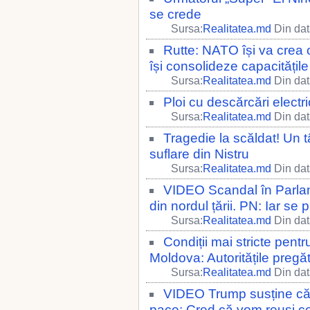
se crede
Sursa:
Realitatea.md
Din dat
Rutte: NATO își va crea o
își consolideze capacitățil
Sursa:
Realitatea.md
Din dat
Ploi cu descărcări electr
Sursa:
Realitatea.md
Din dat
Tragedie la scăldat! Un t
suflare din Nistru
Sursa:
Realitatea.md
Din dat
VIDEO Scandal în Parlame
din nordul țării. PN: Iar se
Sursa:
Realitatea.md
Din dat
Condiții mai stricte pentr
Moldova: Autoritățile pregăt
Sursa:
Realitatea.md
Din dat
VIDEO Trump susține că 
pace: Cred că vom reuși c