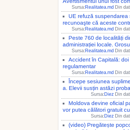
Avertismentul unui fost c
Sursa:
Realitatea.md
Din dat
UE refuză suspendarea si
recunoaşte că aceste contr
Sursa:
Realitatea.md
Din dat
Peste 760 de localități 
administrației locale. Gros
Sursa:
Realitatea.md
Din dat
Accident în Capitală: doi 
regulamentar
Sursa:
Realitatea.md
Din dat
Începe sesiunea suplime
a. Elevii susțin astăzi proba
Sursa:
Diez
Din dat
Moldova devine oficial p
vor putea călători gratuit cu
Sursa:
Diez
Din dat
(video) Pregătește popcor