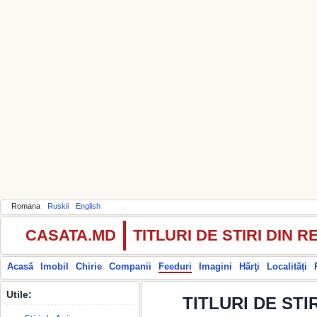
Romana
Ruskii
English
CASATA.MD
TITLURI DE STIRI DIN
Acasă
Imobil
Chirie
Companii
Feeduri
Imagini
Hărţi
Localități
Utile:
TITLURI DE STIR