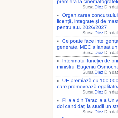
premieră la cinematografele
Sursa:
Diez
Din dat
Organizarea concursului 
licență, integrate și de ma
pentru a.u. 2026/2027
Sursa:
Diez
Din dat
Ce poate face inteligența a
generate. MEC a lansat un c
Sursa:
Diez
Din dat
Interimatul funcției de pr
ministrul Eugeniu Osmoch
Sursa:
Diez
Din dat
UE premiază cu 100.000 d
care promovează egalitatea
Sursa:
Diez
Din dat
Filiala din Taraclia a Uni
doi candidați la studii un s
Sursa:
Diez
Din dat