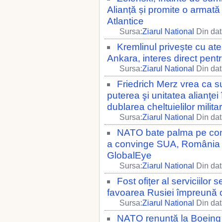
Alianță și promite o armată 
Atlantice
Sursa:
Ziarul National
Din dat
Kremlinul privește cu a
Ankara, interes direct pentru 
Sursa:
Ziarul National
Din dat
Friedrich Merz vrea ca 
puterea şi unitatea alianţei
dublarea cheltuielilor mili
Sursa:
Ziarul National
Din dat
NATO bate palma pe con
a convinge SUA, România in
GlobalEye
Sursa:
Ziarul National
Din dat
Fost ofițer al serviciilor 
favoarea Rusiei împreună 
Sursa:
Ziarul National
Din dat
NATO renunță la Boeing