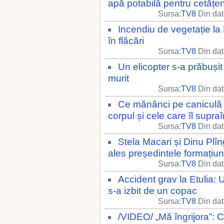
apă potabilă pentru cetățen
Sursa:
TV8
Din dat
Incendiu de vegetație la 
în flăcări
Sursa:
TV8
Din dat
Un elicopter s-a prăbuși
murit
Sursa:
TV8
Din dat
Ce mănânci pe caniculă 
corpul și cele care îl supra
Sursa:
TV8
Din dat
Stela Macari și Dinu Plîn
ales președintele formațiuni
Sursa:
TV8
Din dat
Accident grav la Etulia: 
s-a izbit de un copac
Sursa:
TV8
Din dat
/VIDEO/ „Mă îngrijora”: