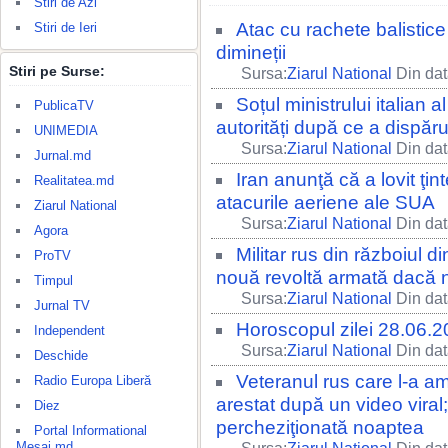
Stiri de Azi
Atac cu rachete balistice
Stiri de Ieri
dimineții
Stiri pe Surse:
Sursa:
Ziarul National
Din dat
Soțul ministrului italian 
PublicaTV
autorități după ce a dispăru
UNIMEDIA
Sursa:
Ziarul National
Din dat
Jurnal.md
Iran anunţă că a lovit ţin
Realitatea.md
atacurile aeriene ale SUA
Ziarul National
Sursa:
Ziarul National
Din dat
Agora
Militar rus din războiul 
ProTV
nouă revoltă armată dacă n
Timpul
Sursa:
Ziarul National
Din dat
Jurnal TV
Horoscopul zilei 28.06.
Independent
Sursa:
Ziarul National
Din dat
Deschide
Veteranul rus care l-a am
Radio Europa Liberă
arestat după un video viral;
Diez
percheziţionată noaptea
Portal Informational
Mesaj.md