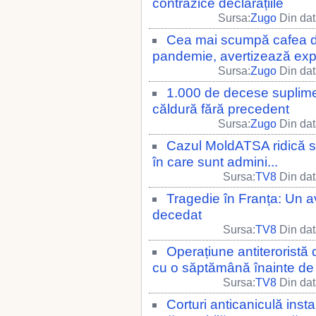
contrazice declarațiile
Sursa:
Zugo
Din dat
Cea mai scumpă cafea d
pandemie, avertizează expe
Sursa:
Zugo
Din dat
1.000 de decese suplimen
căldură fără precedent
Sursa:
Zugo
Din dat
Cazul MoldATSA ridică s
în care sunt admini...
Sursa:
TV8
Din dat
Tragedie în Franța: Un a
decedat
Sursa:
TV8
Din dat
Operațiune antiteroristă 
cu o săptămână înainte d
Sursa:
TV8
Din dat
Corturi anticaniculă insta