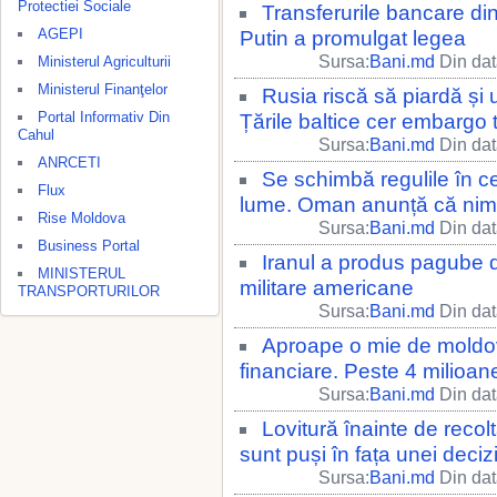
Protectiei Sociale
Transferurile bancare din
AGEPI
Putin a promulgat legea
Sursa:
Bani.md
Din dat
Ministerul Agriculturii
Ministerul Finanţelor
Rusia riscă să piardă și 
Portal Informativ Din
Țările baltice cer embargo t
Cahul
Sursa:
Bani.md
Din dat
ANRCETI
Se schimbă regulile în ce
Flux
lume. Oman anunță că nimic
Rise Moldova
Sursa:
Bani.md
Din dat
Business Portal
Iranul a produs pagube d
MINISTERUL
militare americane
TRANSPORTURILOR
Sursa:
Bani.md
Din dat
Aproape o mie de moldov
financiare. Peste 4 milioan
Sursa:
Bani.md
Din dat
Lovitură înainte de recoltă
sunt puși în fața unei decizi
Sursa:
Bani.md
Din dat