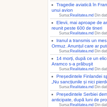
Tragedie aviatică în Fra
unui avion
Sursa:
Realitatea.md
Din dat
Elevii, mai aproape de a
reunit peste 600 de tineri
Sursa:
Realitatea.md
Din dat
Iranul a transmis un me
Ormuz. Anunțul care ar put
Sursa:
Realitatea.md
Din dat
14 morți, după ce un elic
Aramco s-a prăbuşit
Sursa:
Realitatea.md
Din dat
Președintele Finlandei sp
„Nu sancțiunile și nici pierd
Sursa:
Realitatea.md
Din dat
Președintele Serbiei de
anticipate, după luni de pro
Sursa:
Realitatea.md
Din dat