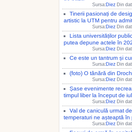
Sursa:
Diez
Din dat
Tinerii pasionați de desi
artistic la UTM pentru admit
Sursa:
Diez
Din dat
Lista universităților publ
putea depune actele în 20
Sursa:
Diez
Din dat
Ce este un tantrum și cu
Sursa:
Diez
Din dat
(foto) O tânără din Drochia
Sursa:
Diez
Din dat
Șase evenimente recreati
timpul liber la început de iul
Sursa:
Diez
Din dat
Val de caniculă urmat de 
temperaturi ne așteaptă în 
Sursa:
Diez
Din dat