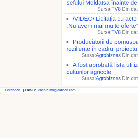
șefului Moldatsa înainte de
Sursa:
TV8
Din dat
/VIDEO/ Licitația cu acte
„Nu avem mai multe oferte”
Sursa:
TV8
Din dat
Producătorii de pomușoar
reziliente în cadrul proiec
Sursa:
Agrobiznes
Din dat
A fost aprobată lista utili
culturilor agricole
Sursa:
Agrobiznes
Din dat
Feedback
| Email la:
casata.md@outlook.com