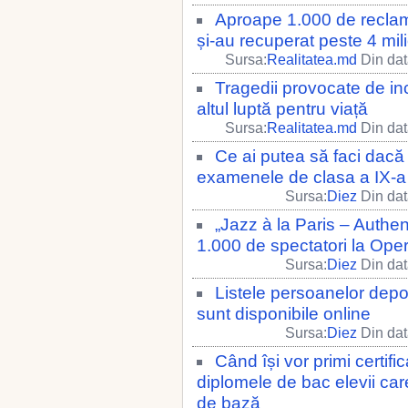
Aproape 1.000 de reclam
și-au recuperat peste 4 mil
Sursa:
Realitatea.md
Din dat
Tragedii provocate de inc
altul luptă pentru viață
Sursa:
Realitatea.md
Din dat
Ce ai putea să faci dacă 
examenele de clasa a IX-a
Sursa:
Diez
Din dat
„Jazz à la Paris – Authe
1.000 de spectatori la Ope
Sursa:
Diez
Din dat
Listele persoanelor dep
sunt disponibile online
Sursa:
Diez
Din dat
Când își vor primi certifi
diplomele de bac elevii ca
de bază