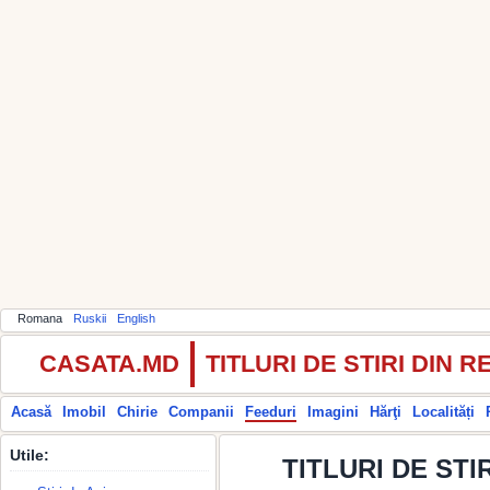
Romana
Ruskii
English
CASATA.MD
TITLURI DE STIRI DIN
Acasă
Imobil
Chirie
Companii
Feeduri
Imagini
Hărţi
Localități
Utile:
TITLURI DE STIR