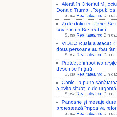
Alertă în Orientul Mijloc
Donald Trump: „Republica I
Sursa:
Realitatea.md
Din dat
Zi de doliu în istorie: S
sovietică a Basarabiei
Sursa:
Realitatea.md
Din dat
VIDEO Rusia a atacat Kie
două persoane au fost răni
Sursa:
Realitatea.md
Din dat
Protecție împotriva arșițe
deschise în țară
Sursa:
Realitatea.md
Din dat
Canicula pune sănătatea 
a evita situațiile de urgență
Sursa:
Realitatea.md
Din dat
Pancarte și mesaje dure 
protestează împotriva refor
Sursa:
Realitatea.md
Din dat