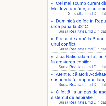
Cel mai scump curent din
Moldova urmărește cu emoț
Sursa:
Bani.md
Din dat
Duminică de foc în Repu
urcă până la 38°C
Sursa:
Realitatea.md
Din dat
Focuri de armă la Botani
unui conflict
Sursa:
Realitatea.md
Din dat
Ziua Națională a Taților: 
în creșterea copiilor
Sursa:
Realitatea.md
Din dat
Atenție, călători! Activit
suspendată temporar, luni,
Sursa:
Realitatea.md
Din dat
O fetiță, la un pas de trag
sistemul de aspirație
Sursa:
Realitatea.md
Din dat