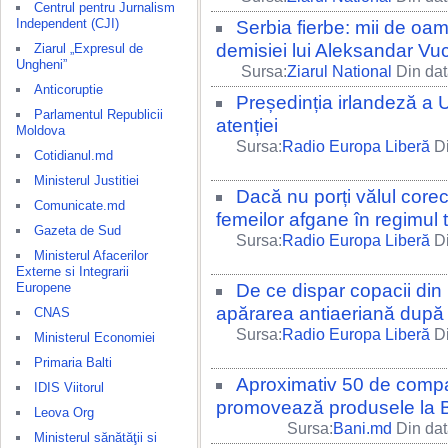
Centrul pentru Jurnalism
Independent (CJI)
Serbia fierbe: mii de oam
demisiei lui Aleksandar Vuc
Ziarul „Expresul de
Ungheni”
Sursa:
Ziarul National
Din dat
Anticoruptie
Președinția irlandeză a 
Parlamentul Republicii
atenției
Moldova
Sursa:
Radio Europa Liberă
Di
Cotidianul.md
Ministerul Justitiei
Dacă nu porți vălul corec
Comunicate.md
femeilor afgane în regimul t
Gazeta de Sud
Sursa:
Radio Europa Liberă
Di
Ministerul Afacerilor
Externe si Integrarii
Europene
De ce dispar copacii din 
apărarea antiaeriană după 
CNAS
Sursa:
Radio Europa Liberă
Di
Ministerul Economiei
Primaria Balti
Aproximativ 50 de compa
IDIS Viitorul
promovează produsele la Br
Leova Org
Sursa:
Bani.md
Din dat
Ministerul sănătăţii si