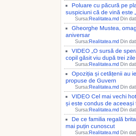
Poluare cu păcură pe plaj
suspiciuni că de vină este 
Sursa:
Realitatea.md
Din dat
Gheorghe Mustea, omagia
aniversar
Sursa:
Realitatea.md
Din dat
VIDEO „O sursă de sper
copil găsit viu după trei zi
Sursa:
Realitatea.md
Din dat
Opoziția și cetățenii au i
propuse de Guvern
Sursa:
Realitatea.md
Din dat
VIDEO Cel mai vechi hote
și este condus de aceeași f
Sursa:
Realitatea.md
Din dat
De ce familia regală brit
mai puțin cunoscut
Sursa:
Realitatea.md
Din dat