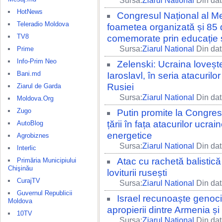
Sursa:
Ziarul National
Din dat
HotNews
Congresul Național al Me
Teleradio Moldova
foametea organizată și 85 d
TV8
comemorate prin educație și
Sursa:
Ziarul National
Din dat
Prime
Info-Prim Neo
Zelenski: Ucraina lovește
Bani.md
Iaroslavl, în seria atacurilo
Rusiei
Ziarul de Garda
Sursa:
Ziarul National
Din dat
Moldova.Org
Zugo
Putin promite la Congres
țării în fața atacurilor ucrai
AutoBlog
energetice
Agrobiznes
Sursa:
Ziarul National
Din dat
Interlic
Atac cu rachetă balistică
Primăria Municipiului
Chişinău
loviturii rusești
CurajTV
Sursa:
Ziarul National
Din dat
Guvernul Republicii
Israel recunoaște genoci
Moldova
apropierii dintre Armenia și
10TV
Sursa:
Ziarul National
Din dat