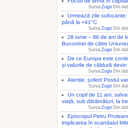
Focuri de armă în capital
Sursa:
Zugo
Din dat
Urmează zile sufocante:
până la +41°C
Sursa:
Zugo
Din dat
28 iunie – 86 de ani de 
Bucovinei de către Uniune
Sursa:
Zugo
Din dat
De ce Europa este contin
și valurile de căldură devi
Sursa:
Zugo
Din dat
Atenție, șoferi! Postul va
Sursa:
Zugo
Din dat
Un copil de 11 ani, salva
viață, sub dărâmături, la tre
Sursa:
Zugo
Din dat
Episcopul Petru Pruteanu
implicarea în scandalul Mitr