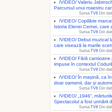
/VIDEO/ Valeriu Jabinschi
Parcursul unui maestru care
Sursa:
TV8
Din dat
/VIDEO/ Copilărie marcat
Istoria Elenei Cernei, care 
Sursa:
TV8
Din dat
/VIDEO/ Debut muzical la
care visează la marile sce
Sursa:
TV8
Din dat
/VIDEO/ Fără camioane pe
impuse în contextul Coduril
Sursa:
TV8
Din dat
/VIDEO/ În mașină, ca în
doar oamenii, dar și autom
Sursa:
TV8
Din dat
/VIDEO/ „1946”, mărturiil
Spectacolul a fost urmărit 
Sursa:
TV8
Din dat