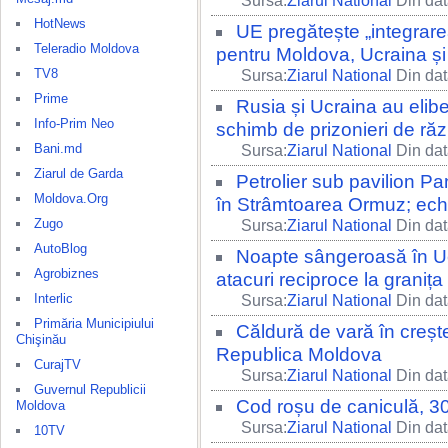
Sursa:
Ziarul National
Din dat
HotNews
UE pregătește „integrarea
Teleradio Moldova
pentru Moldova, Ucraina și 
TV8
Sursa:
Ziarul National
Din dat
Prime
Rusia și Ucraina au elibe
Info-Prim Neo
schimb de prizonieri de răz
Bani.md
Sursa:
Ziarul National
Din dat
Ziarul de Garda
Petrolier sub pavilion Pan
Moldova.Org
în Strâmtoarea Ormuz; echi
Zugo
Sursa:
Ziarul National
Din dat
AutoBlog
Noapte sângeroasă în Ucra
Agrobiznes
atacuri reciproce la granița 
Interlic
Sursa:
Ziarul National
Din dat
Primăria Municipiului
Căldură de vară în creșt
Chişinău
Republica Moldova
CurajTV
Sursa:
Ziarul National
Din dat
Guvernul Republicii
Cod roșu de caniculă, 3
Moldova
Sursa:
Ziarul National
Din dat
10TV