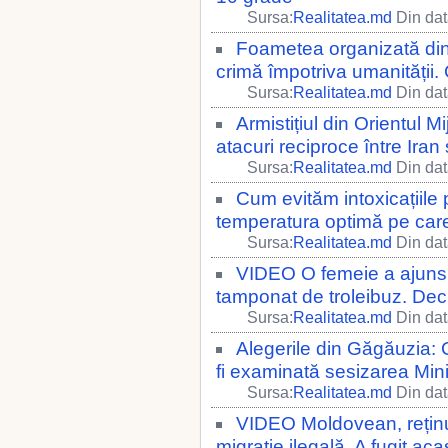
Sursa:
Realitatea.md
Din dat
Foametea organizată din 
crimă împotriva umanității.
Sursa:
Realitatea.md
Din dat
Armistițiul din Orientul Mi
atacuri reciproce între Iran
Sursa:
Realitatea.md
Din dat
Cum evităm intoxicațiile
temperatura optimă pe care 
Sursa:
Realitatea.md
Din dat
VIDEO O femeie a ajuns 
tamponat de troleibuz. Declar
Sursa:
Realitatea.md
Din dat
Alegerile din Găgăuzia: C
fi examinată sesizarea Minis
Sursa:
Realitatea.md
Din dat
VIDEO Moldovean, reținut
migrație ilegală. A fugit aca