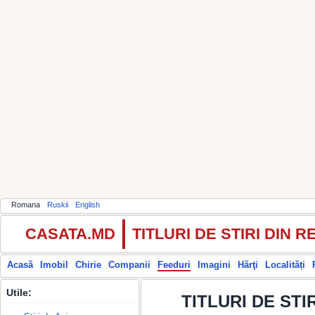
Romana
Ruskii
English
CASATA.MD
TITLURI DE STIRI DIN
Acasă
Imobil
Chirie
Companii
Feeduri
Imagini
Hărţi
Localități
Utile:
TITLURI DE STIR