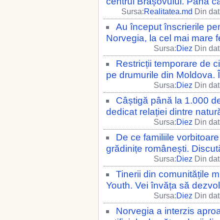
centrul Brașovului. Până câ
Sursa:
Realitatea.md
Din dat
Au început înscrierile pe
Norvegia, la cel mai mare fe
Sursa:
Diez
Din dat
Restricții temporare de c
pe drumurile din Moldova. În
Sursa:
Diez
Din dat
Câștigă până la 1.000 de
dedicat relației dintre natur
Sursa:
Diez
Din dat
De ce familiile vorbitoare
grădinițe românești. Discut
Sursa:
Diez
Din dat
Tinerii din comunitățile mi
Youth. Vei învăța să dezvol
Sursa:
Diez
Din dat
Norvegia a interzis aproap