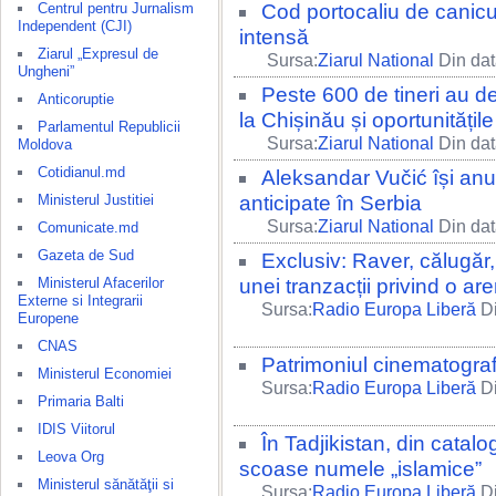
Centrul pentru Jurnalism
Cod portocaliu de canicu
Independent (CJI)
intensă
Ziarul „Expresul de
Sursa:
Ziarul National
Din dat
Ungheni”
Peste 600 de tineri au d
Anticoruptie
la Chișinău și oportunitățil
Parlamentul Republicii
Sursa:
Ziarul National
Din dat
Moldova
Cotidianul.md
Aleksandar Vučić își anu
Ministerul Justitiei
anticipate în Serbia
Sursa:
Ziarul National
Din dat
Comunicate.md
Gazeta de Sud
Exclusiv: Raver, călugăr,
Ministerul Afacerilor
unei tranzacții privind o a
Externe si Integrarii
Sursa:
Radio Europa Liberă
Di
Europene
CNAS
Patrimoniul cinematogra
Ministerul Economiei
Sursa:
Radio Europa Liberă
Di
Primaria Balti
IDIS Viitorul
În Tadjikistan, din cata
Leova Org
scoase numele „islamice”
Ministerul sănătăţii si
Sursa:
Radio Europa Liberă
Di