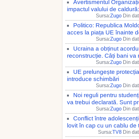
Avertismentul Organizați
impactul valului de caldură
Sursa:
Zugo
Din dat
Politico: Republica Moldo
acces la piața UE înainte 
Sursa:
Zugo
Din dat
Ucraina a obținut acordu
reconstrucție. Câți bani va
Sursa:
Zugo
Din dat
UE prelungește protecția 
introduce schimbări
Sursa:
Zugo
Din dat
Noi reguli pentru studenți:
va trebui declarată. Sunt p
Sursa:
Zugo
Din dat
Conflict între adolescenți
lovit în cap cu un cablu de 
Sursa:
TV8
Din dat