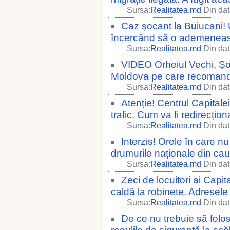
Sursa:
Realitatea.md
Din dat
Caz șocant la Buiucani! Un
încercând să o ademenea
Sursa:
Realitatea.md
Din dat
VIDEO Orheiul Vechi, Șol
Moldova pe care recomandă 
Sursa:
Realitatea.md
Din dat
Atenție! Centrul Capital
trafic. Cum va fi redirecțion
Sursa:
Realitatea.md
Din dat
Interzis! Orele în care n
drumurile naționale din cau
Sursa:
Realitatea.md
Din dat
Zeci de locuitori ai Capi
caldă la robinete. Adresele 
Sursa:
Realitatea.md
Din dat
De ce nu trebuie să folosi