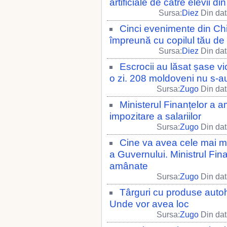
artificiale de către elevii din
Sursa:
Diez
Din dat
Cinci evenimente din Chi
împreună cu copilul tău de 
Sursa:
Diez
Din dat
Escrocii au lăsat șase vi
o zi. 208 moldoveni nu s-au 
Sursa:
Zugo
Din dat
Ministerul Finanțelor a 
impozitare a salariilor
Sursa:
Zugo
Din dat
Cine va avea cele mai ma
a Guvernului. Ministrul Fin
amânate
Sursa:
Zugo
Din dat
Târguri cu produse auto
Unde vor avea loc
Sursa:
Zugo
Din dat