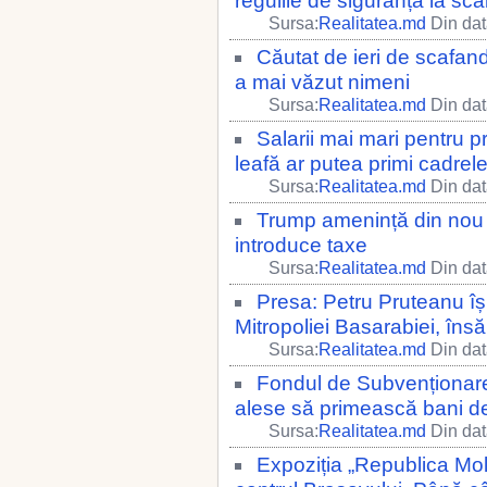
regulile de siguranță la scă
Sursa:
Realitatea.md
Din dat
Căutat de ieri de scafandr
a mai văzut nimeni
Sursa:
Realitatea.md
Din dat
Salarii mai mari pentru p
leafă ar putea primi cadrel
Sursa:
Realitatea.md
Din dat
Trump amenință din nou 
introduce taxe
Sursa:
Realitatea.md
Din dat
Presa: Petru Pruteanu îș
Mitropoliei Basarabiei, însă
Sursa:
Realitatea.md
Din dat
Fondul de Subvenționare 
alese să primească bani de 
Sursa:
Realitatea.md
Din dat
Expoziția „Republica Mol