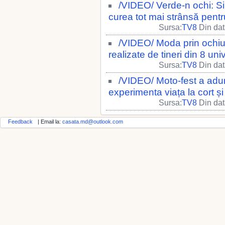
/VIDEO/ Verde-n ochi: Sin
curea tot mai strânsă pent
Sursa:
TV8
Din dat
/VIDEO/ Moda prin ochiul v
realizate de tineri din 8 univ
Sursa:
TV8
Din dat
/VIDEO/ Moto-fest a aduna
experimenta viața la cort și
Sursa:
TV8
Din dat
Feedback
| Email la:
casata.md@outlook.com