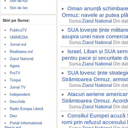
Stiri de Azi
Oman anunță schimbarea d
Stiri de Ieri
Ormuz: navele ar putea plăt
Stiri pe Surse:
Sursa:
Ziarul National
Din dat
SUA lovește ținte militar
PublicaTV
asupra unei nave comercia
UNIMEDIA
Sursa:
Ziarul National
Din dat
Jurnal.md
Israel, Liban și SUA se
Realitatea.md
pentru pace și securitate d
Ziarul National
Sursa:
Ziarul National
Din dat
Agora
SUA lovesc ținte strategi
ProTV
Strâmtoarea Ormuz, armistiț
Timpul
Sursa:
Ziarul National
Din dat
Jurnal TV
Atacuri aeriene american
Independent
Strâmtoarea Ormuz. Acordul
Deschide
Sursa:
Ziarul National
Din dat
Radio Europa Liberă
Consiliul Europei acuză 
Diez
romi prin refuzul accesului l
Portal Informational
Mesaj.md