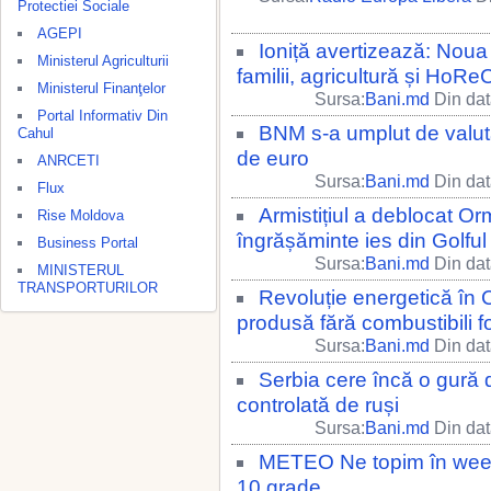
Protectiei Sociale
AGEPI
Ioniță avertizează: Noua 
Ministerul Agriculturii
familii, agricultură și HoRe
Ministerul Finanţelor
Sursa:
Bani.md
Din dat
Portal Informativ Din
BNM s-a umplut de valută
Cahul
de euro
ANRCETI
Sursa:
Bani.md
Din dat
Flux
Armistițiul a deblocat O
Rise Moldova
îngrășăminte ies din Golful
Business Portal
Sursa:
Bani.md
Din dat
MINISTERUL
TRANSPORTURILOR
Revoluție energetică în C
produsă fără combustibili fo
Sursa:
Bani.md
Din dat
Serbia cere încă o gură 
controlată de ruși
Sursa:
Bani.md
Din dat
METEO Ne topim în week
10 grade