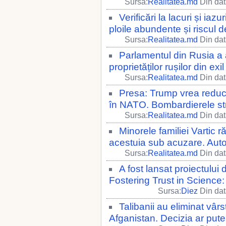
Sursa:
Realitatea.md
Din dat
Verificări la lacuri și ia
ploile abundente și riscul d
Sursa:
Realitatea.md
Din dat
Parlamentul din Rusia a 
proprietăților rușilor din exil
Sursa:
Realitatea.md
Din dat
Presa: Trump vrea reduce
în NATO. Bombardierele str
Sursa:
Realitatea.md
Din dat
Minorele familiei Vartic 
acestuia sub acuzare. Autori
Sursa:
Realitatea.md
Din dat
A fost lansat proiectului
Fostering Trust in Science
Sursa:
Diez
Din dat
Talibanii au eliminat vâr
Afganistan. Decizia ar pute