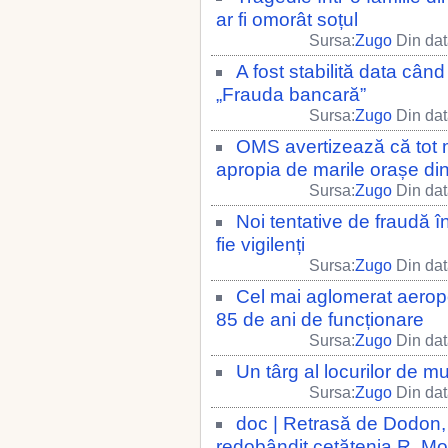
ar fi omorât soțul
Sursa:
Zugo
Din dat
A fost stabilită data când
„Frauda bancară”
Sursa:
Zugo
Din dat
OMS avertizează că tot m
apropia de marile orașe din
Sursa:
Zugo
Din dat
Noi tentative de fraudă 
fie vigilenți
Sursa:
Zugo
Din dat
Cel mai aglomerat aeropo
85 de ani de funcționare
Sursa:
Zugo
Din dat
Un târg al locurilor de mu
Sursa:
Zugo
Din dat
doc | Retrasă de Dodon,
redobândit cetățenia R. M