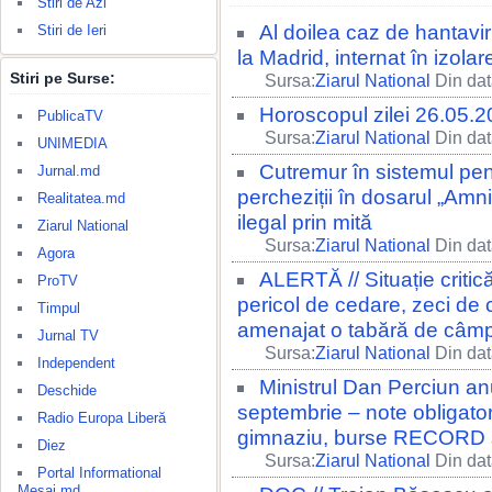
Stiri de Azi
Al doilea caz de hantavi
Stiri de Ieri
la Madrid, internat în izolare
Stiri pe Surse:
Sursa:
Ziarul National
Din dat
Horoscopul zilei 26.05.
PublicaTV
Sursa:
Ziarul National
Din dat
UNIMEDIA
Cutremur în sistemul pen
Jurnal.md
percheziții în dosarul „Amni
Realitatea.md
ilegal prin mită
Ziarul National
Sursa:
Ziarul National
Din dat
Agora
ALERTĂ // Situație critic
ProTV
pericol de cedare, zeci de
Timpul
amenajat o tabără de câm
Jurnal TV
Sursa:
Ziarul National
Din dat
Independent
Ministrul Dan Perciun 
Deschide
septembrie – note obligator
Radio Europa Liberă
gimnaziu, burse RECORD și 
Diez
Sursa:
Ziarul National
Din dat
Portal Informational
Mesaj.md