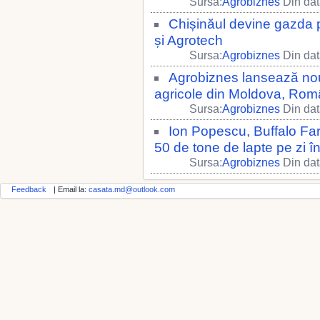
Sursa:
Agrobiznes
Din dat
Chișinăul devine gazda p
și Agrotech
Sursa:
Agrobiznes
Din dat
Agrobiznes lansează noul
agricole din Moldova, Rom
Sursa:
Agrobiznes
Din dat
Ion Popescu, Buffalo Far
50 de tone de lapte pe zi în
Sursa:
Agrobiznes
Din dat
Feedback
| Email la:
casata.md@outlook.com