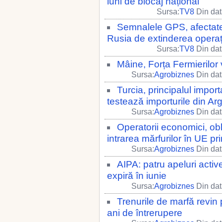
luni de blocaj național
Sursa:
TV8
Din dat
Semnalele GPS, afectate
Rusia de extinderea operați
Sursa:
TV8
Din dat
Mâine, Forța Fermierilor 
Sursa:
Agrobiznes
Din dat
Turcia, principalul impor
testează importurile din Ar
Sursa:
Agrobiznes
Din dat
Operatorii economici, obl
intrarea mărfurilor în UE p
Sursa:
Agrobiznes
Din dat
AIPA: patru apeluri activ
expiră în iunie
Sursa:
Agrobiznes
Din dat
Trenurile de marfă revin
ani de întrerupere