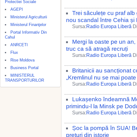
Protectiei Sociale
AGEPI
Trei săculețe cu praf alb g
Ministerul Agriculturii
nou scandal între Cehia și
Ministerul Finanţelor
Sursa:
Radio Europa Liberă
Di
Portal Informativ Din
Cahul
Mergi la oaste pe un an, 
ANRCETI
truc ca să atragă recruți
Flux
Sursa:
Radio Europa Liberă
Di
Rise Moldova
Business Portal
Britanicii au sancționat 
MINISTERUL
„Kremlinul nu se mai poat
TRANSPORTURILOR
Sursa:
Radio Europa Liberă
Di
Lukașenko îndeamnă Mold
primindu-l la Minsk pe Do
Sursa:
Radio Europa Liberă
Di
Șoc la pompă în SUA! Ben
prețuri din istorie