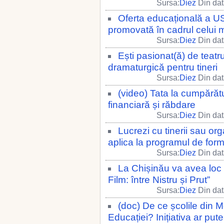
Sursa:
Diez
Din dat
Oferta educațională a U
promovată în cadrul celui m
Sursa:
Diez
Din dat
Ești pasionat(ă) de teatr
dramaturgică pentru tineri
Sursa:
Diez
Din dat
(video) Tata la cumpărătur
financiară și răbdare
Sursa:
Diez
Din dat
Lucrezi cu tinerii sau org
aplica la programul de form
Sursa:
Diez
Din dat
La Chișinău va avea loc
Film: între Nistru și Prut”
Sursa:
Diez
Din dat
(doc) De ce școlile din M
Educației? Inițiativa ar pu