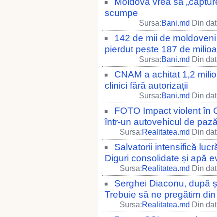
Moldova vrea să „capture
scumpe
Sursa:
Bani.md
Din dat
142 de mii de moldoveni 
pierdut peste 187 de milioa
Sursa:
Bani.md
Din dat
CNAM a achitat 1,2 milioan
clinici fără autorizații
Sursa:
Bani.md
Din dat
FOTO Impact violent în Ch
într-un autovehicul de paz
Sursa:
Realitatea.md
Din dat
Salvatorii intensifică lucr
Diguri consolidate și apă e
Sursa:
Realitatea.md
Din dat
Serghei Diaconu, după șe
Trebuie să ne pregătim din 
Sursa:
Realitatea.md
Din dat