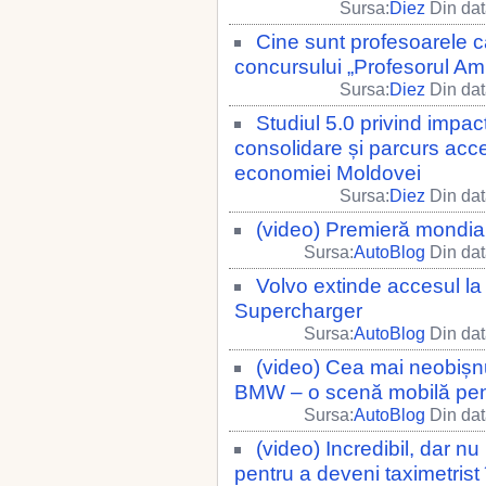
Sursa:
Diez
Din dat
Cine sunt profesoarele ca
concursului „Profesorul Am
Sursa:
Diez
Din dat
Studiul 5.0 privind impactu
consolidare și parcurs acc
economiei Moldovei
Sursa:
Diez
Din dat
(video) Premieră mondială
Sursa:
AutoBlog
Din dat
Volvo extinde accesul la 
Supercharger
Sursa:
AutoBlog
Din dat
(video) Cea mai neobișnui
BMW – o scenă mobilă pen
Sursa:
AutoBlog
Din dat
(video) Incredibil, dar nu
pentru a deveni taximetrist