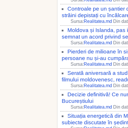
Controale pe un șantier d
străini depistați cu încălc
Sursa:
Realitatea.md
Din dat
Moldova și Islanda, pas i
semnat un acord privind ser
Sursa:
Realitatea.md
Din dat
Pierderi de milioane în 
persoane nu și-au cumpărat
Sursa:
Realitatea.md
Din dat
Serată aniversară a stud
filmului moldovenesc, read
Sursa:
Realitatea.md
Din dat
Decizie definitivă! Ce nu
Bucureștiului
Sursa:
Realitatea.md
Din dat
Situația energetică din M
subiecte discutate în ședi