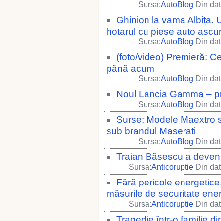
Sursa:
AutoBlog
Din dat
Ghinion la vama Albița. 
hotarul cu piese auto asc
Sursa:
AutoBlog
Din dat
(foto/video) Premieră: Ce
până acum
Sursa:
AutoBlog
Din dat
Noul Lancia Gamma – prim
Sursa:
AutoBlog
Din dat
Surse: Modele Maextro s-
sub brandul Maserati
Sursa:
AutoBlog
Din dat
Traian Băsescu a deveni
Sursa:
Anticoruptie
Din dat
Fără pericole energetice
măsurile de securitate ene
Sursa:
Anticoruptie
Din dat
Tragedie într-o familie d