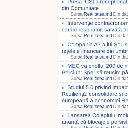
Presa: CSI a recepționat
din Comunitate
Sursa:
Realitatea.md
Din dat
Intervenție contracronome
cardio-respirator, salvată 
Sursa:
Realitatea.md
Din dat
Compania A7 a lui Șor, sa
rețelele financiare din umb
Sursa:
Realitatea.md
Din dat
MEC va cheltui 200 de mi
Perciun: Sper să reușim p
Sursa:
Realitatea.md
Din dat
Studiul 5.0 privind impactu
Reziliență, consolidare și 
europeană a economiei Re
Sursa:
Realitatea.md
Din dat
Lansarea Colegiului mol
anunță că blocajele persistă
Sursa:
Realitatea.md
Din dat