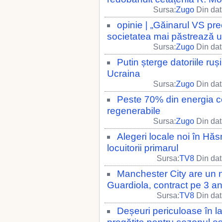
Sursa:
Zugo
Din dat
opinie | „Găinarul VS pre
societatea mai păstrează u
Sursa:
Zugo
Din dat
Putin șterge datoriile ruș
Ucraina
Sursa:
Zugo
Din dat
Peste 70% din energia c
regenerabile
Sursa:
Zugo
Din dat
Alegeri locale noi în Hăs
locuitorii primarul
Sursa:
TV8
Din dat
Manchester City are un no
Guardiola, contract pe 3 an
Sursa:
TV8
Din dat
Deșeuri periculoase în la