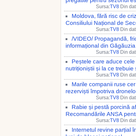
pregătite pentru sezonul es
Sursa:
TV8
Din dat
Moldova, fără risc de cri
Consiliului Național de Sec
Sursa:
TV8
Din dat
/VIDEO/ Propagandă, fric
informațional din Găgăuzia 
Sursa:
TV8
Din dat
Peștele care aduce cele
nutriționiștii și la ce trebuie
Sursa:
TV8
Din dat
Marile companii ruse cer 
rezerviști împotriva dronelo
Sursa:
TV8
Din dat
Rabie și pestă porcină a
Recomandările ANSA pentr
Sursa:
TV8
Din dat
Internetul revine parțial 