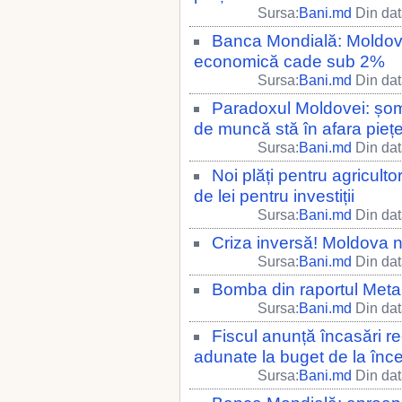
Sursa:
Bani.md
Din dat
Banca Mondială: Moldova
economică cade sub 2%
Sursa:
Bani.md
Din dat
Paradoxul Moldovei: șoma
de muncă stă în afara piețe
Sursa:
Bani.md
Din dat
Noi plăți pentru agricult
de lei pentru investiții
Sursa:
Bani.md
Din dat
Criza inversă! Moldova n
Sursa:
Bani.md
Din dat
Bomba din raportul Metalf
Sursa:
Bani.md
Din dat
Fiscul anunță încasări re
adunate la buget de la înce
Sursa:
Bani.md
Din dat