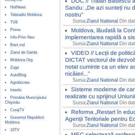
DOC // Traian Băsescu a
Sandu: „De azi sunteți nu d
HotNews
nostru”
Teleradio Moldova
Sursa:
Ziarul National
Din dat
TV8
Moldova, lăudată la Con
Prime
implementarea rapidă a si
Info-Prim Neo
Sursa:
Ziarul National
Din dat
Bani.md
VIDEO // Lecții de polit
Ziarul de Garda
DICTAT vectorul de dezvolt
Moldova.Org
notat cuminte ca un elev a
Zugo
nicăieri...”
AutoBlog
Sursa:
Ziarul National
Din dat
Agrobiznes
Sisteme moderne de canal
Interlic
realizate cu sprijinul Uniun
Primăria Municipiului
Chişinău
Sursa:
Ziarul National
Din dat
CurajTV
Reforma „Restart în educa
Guvernul Republicii
Agenții Teritoriale pentru E
Moldova
Sursa:
Ziarul National
Din dat
10TV
MEC selectează profeso