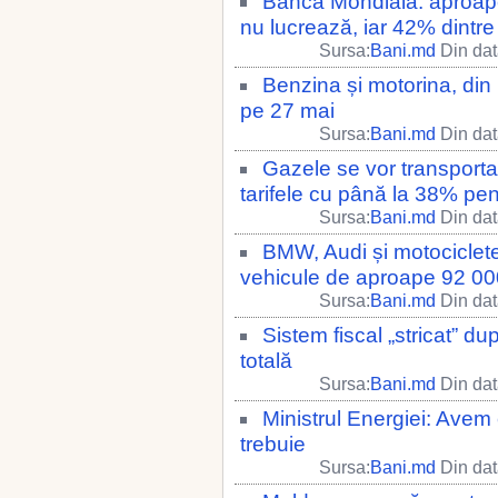
Banca Mondială: aproap
nu lucrează, iar 42% dintre t
Sursa:
Bani.md
Din dat
Benzina și motorina, din 
pe 27 mai
Sursa:
Bani.md
Din dat
Gazele se vor transporta
tarifele cu până la 38% pe
Sursa:
Bani.md
Din dat
BMW, Audi și motociclet
vehicule de aproape 92 000
Sursa:
Bani.md
Din dat
Sistem fiscal „stricat” d
totală
Sursa:
Bani.md
Din dat
Ministrul Energiei: Avem 
trebuie
Sursa:
Bani.md
Din dat