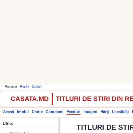
Romana
Ruskii
English
CASATA.MD
TITLURI DE STIRI DIN
Acasă
Imobil
Chirie
Companii
Feeduri
Imagini
Hărţi
Localități
Utile:
TITLURI DE STIR