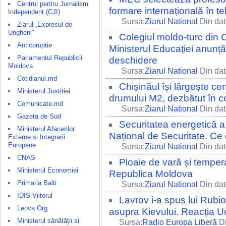
Centrul pentru Jurnalism
formare internațională în tehn
Independent (CJI)
Sursa:
Ziarul National
Din dat
Ziarul „Expresul de
Ungheni”
Colegiul moldo-turc din C
Anticoruptie
Ministerul Educației anunță
Parlamentul Republicii
deschidere
Moldova
Sursa:
Ziarul National
Din dat
Cotidianul.md
Chișinăul își lărgește ce
Ministerul Justitiei
drumului M2, dezbătut în co
Comunicate.md
Sursa:
Ziarul National
Din dat
Gazeta de Sud
Securitatea energetică a 
Ministerul Afacerilor
Național de Securitate. Ce d
Externe si Integrarii
Europene
Sursa:
Ziarul National
Din dat
CNAS
Ploaie de vară și tempera
Ministerul Economiei
Republica Moldova
Primaria Balti
Sursa:
Ziarul National
Din dat
IDIS Viitorul
Lavrov i-a spus lui Rubio
Leova Org
asupra Kievului. Reacția U
Ministerul sănătăţii si
Sursa:
Radio Europa Liberă
Di