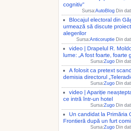
cognitiv”
Sursa:
AutoBlog
Din dat
Blocajul electoral din Gă
urmează să discute proiect
alegerilor
Sursa:
Anticoruptie
Din dat
video | Drapelul R. Moldo
lume: „A fost foarte, foarte 
Sursa:
Zugo
Din dat
A folosit ca pretext scan
demisia directorul „Teleradi
Sursa:
Zugo
Din dat
video | Apariție neaștept
ce intră într-un hotel
Sursa:
Zugo
Din dat
Un candidat la Primăria O
Frontieră după un furt comi
Sursa:
Zugo
Din dat