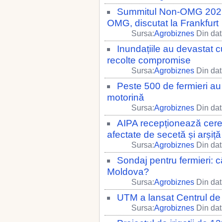
Summitul Non-OMG 2026: v
OMG, discutat la Frankfurt
Sursa:
Agrobiznes
Din dat
Inundațiile au devastat cu
recolte compromise
Sursa:
Agrobiznes
Din dat
Peste 500 de fermieri au
motorină
Sursa:
Agrobiznes
Din dat
AIPA recepționează cereri
afectate de secetă și arșiță
Sursa:
Agrobiznes
Din dat
Sondaj pentru fermieri: câ
Moldova?
Sursa:
Agrobiznes
Din dat
UTM a lansat Centrul de In
Sursa:
Agrobiznes
Din dat