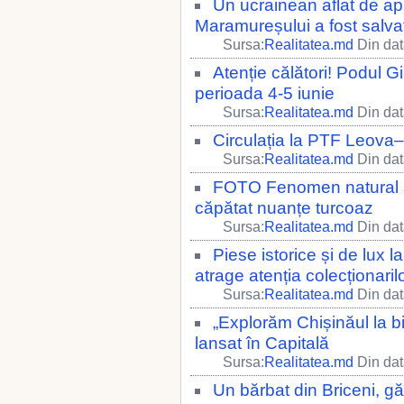
Un ucrainean aflat de a
Maramureșului a fost salv
Sursa:
Realitatea.md
Din dat
Atenție călători! Podul Gi
perioada 4-5 iunie
Sursa:
Realitatea.md
Din dat
Circulația la PTF Leova–
Sursa:
Realitatea.md
Din dat
FOTO Fenomen natural sp
căpătat nuanțe turcoaz
Sursa:
Realitatea.md
Din dat
Piese istorice și de lux 
atrage atenția colecționaril
Sursa:
Realitatea.md
Din dat
„Explorăm Chișinăul la bi
lansat în Capitală
Sursa:
Realitatea.md
Din dat
Un bărbat din Briceni, gă