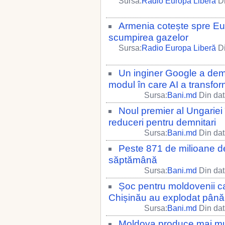
Sursa:
Radio Europa Liberă
Di
Armenia cotește spre Eu
scumpirea gazelor
Sursa:
Radio Europa Liberă
Di
Un inginer Google a demi
modul în care AI a transfo
Sursa:
Bani.md
Din dat
Noul premier al Ungariei î
reduceri pentru demnitari
Sursa:
Bani.md
Din dat
Peste 871 de milioane de 
săptămână
Sursa:
Bani.md
Din dat
Șoc pentru moldovenii ca
Chișinău au explodat până
Sursa:
Bani.md
Din dat
Moldova produce mai mu