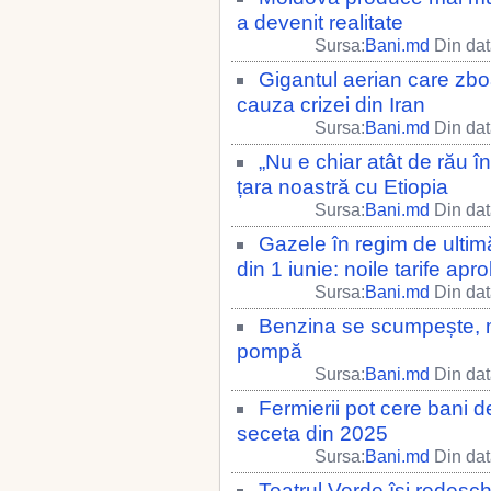
a devenit realitate
Sursa:
Bani.md
Din dat
Gigantul aerian care zboa
cauza crizei din Iran
Sursa:
Bani.md
Din dat
„Nu e chiar atât de rău î
țara noastră cu Etiopia
Sursa:
Bani.md
Din dat
Gazele în regim de ulti
din 1 iunie: noile tarife a
Sursa:
Bani.md
Din dat
Benzina se scumpește, mo
pompă
Sursa:
Bani.md
Din dat
Fermierii pot cere bani de
seceta din 2025
Sursa:
Bani.md
Din dat
Teatrul Verde își redesc