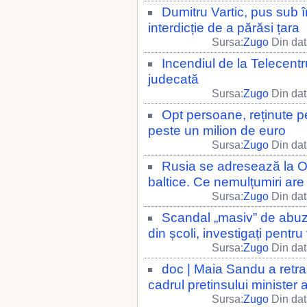
Dumitru Vartic, pus sub î
interdicție de a părăsi țara
Sursa:
Zugo
Din dat
Incendiul de la Telecentru 
judecată
Sursa:
Zugo
Din dat
Opt persoane, reținute p
peste un milion de euro
Sursa:
Zugo
Din dat
Rusia se adresează la ON
baltice. Ce nemulțumiri are
Sursa:
Zugo
Din dat
Scandal „masiv” de abuzu
din școli, investigați pentr
Sursa:
Zugo
Din dat
doc | Maia Sandu a retras 
cadrul pretinsului minister a
Sursa:
Zugo
Din dat