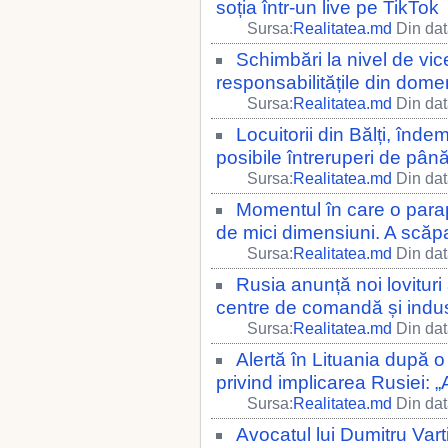
soția într-un live pe TikTok
Sursa:
Realitatea.md
Din dat
Schimbări la nivel de vic
responsabilitățile din domen
Sursa:
Realitatea.md
Din dat
Locuitorii din Bălți, înd
posibile întreruperi de până
Sursa:
Realitatea.md
Din dat
Momentul în care o parap
de mici dimensiuni. A scăp
Sursa:
Realitatea.md
Din dat
Rusia anunță noi lovituri
centre de comandă și indus
Sursa:
Realitatea.md
Din dat
Alertă în Lituania după 
privind implicarea Rusiei: 
Sursa:
Realitatea.md
Din dat
Avocatul lui Dumitru Vart