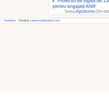
Proiectul de irigații de 
pentru angajații ANIF
Sursa:
Agrobiznes
Din dat
Feedback
| Email la:
casata.md@outlook.com