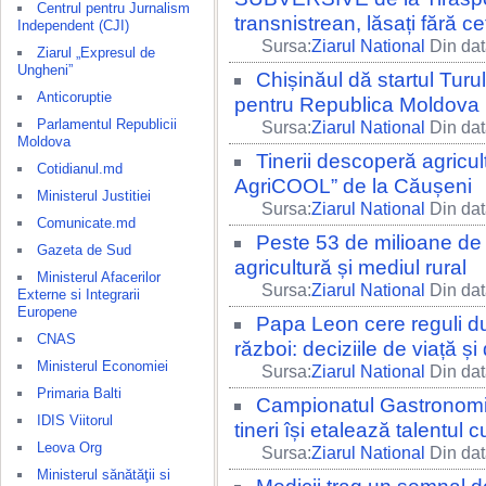
Centrul pentru Jurnalism
transnistrean, lăsați fără 
Independent (CJI)
Sursa:
Ziarul National
Din dat
Ziarul „Expresul de
Ungheni”
Chișinăul dă startul Turu
Anticoruptie
pentru Republica Moldova
Parlamentul Republicii
Sursa:
Ziarul National
Din dat
Moldova
Tinerii descoperă agricultu
Cotidianul.md
AgriCOOL” de la Căușeni
Ministerul Justitiei
Sursa:
Ziarul National
Din dat
Comunicate.md
Peste 53 de milioane de l
Gazeta de Sud
agricultură și mediul rural
Ministerul Afacerilor
Sursa:
Ziarul National
Din dat
Externe si Integrarii
Europene
Papa Leon cere reguli dure
CNAS
război: deciziile de viață 
Ministerul Economiei
Sursa:
Ziarul National
Din dat
Primaria Balti
Campionatul Gastronomic 
IDIS Viitorul
tineri își etalează talentul 
Leova Org
Sursa:
Ziarul National
Din dat
Ministerul sănătăţii si