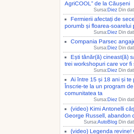
AgriCOOL” de la Căușeni
Sursa:
Diez
Din dat
Fermierii afectați de sece
porumb și floarea-soarelui 
Sursa:
Diez
Din dat
Compania Parsec angaje
Sursa:
Diez
Din dat
Ești tânăr(ă) cineast(ă) 
trei workshopuri care vor fi 
Sursa:
Diez
Din dat
Ai între 15 și 18 ani și 
Înscrie-te la un program de
comunitatea ta
Sursa:
Diez
Din dat
(video) Kimi Antonelli câ
George Russell, abandon dr
Sursa:
AutoBlog
Din dat
(video) Legenda revine! 