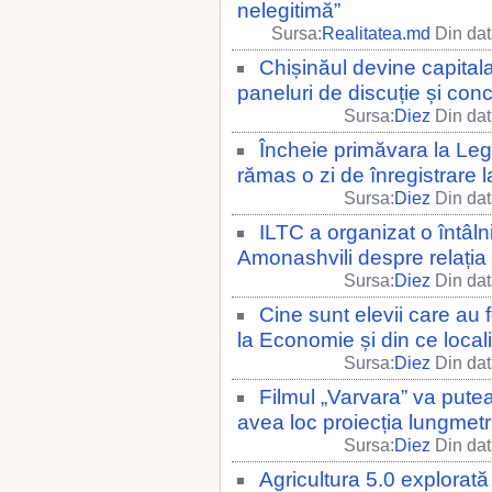
nelegitimă”
Sursa:
Realitatea.md
Din dat
Chișinăul devine capitala
paneluri de discuție și conc
Sursa:
Diez
Din dat
Încheie primăvara la Le
rămas o zi de înregistrare l
Sursa:
Diez
Din dat
ILTC a organizat o întâln
Amonashvili despre relația 
Sursa:
Diez
Din dat
Cine sunt elevii care au
la Economie și din ce localit
Sursa:
Diez
Din dat
Filmul „Varvara” va putea 
avea loc proiecția lungmetr
Sursa:
Diez
Din dat
Agricultura 5.0 explorată 