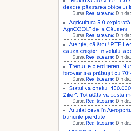
”Moldova are viitor”. Ce sp
despre păstrarea obiceiuril
Sursa:
Realitatea.md
Din dat
Agricultura 5.0 explorată 
AgriCOOL” de la Căușeni
Sursa:
Realitatea.md
Din dat
Atenție, călători! PTF L
cauza creșterii nivelului ape
Sursa:
Realitatea.md
Din dat
Trenurile pierd teren! N
feroviar s-a prăbușit cu 70
Sursa:
Realitatea.md
Din dat
Statul va cheltui 450.000
Zilier”. Tot atâta va costa
Sursa:
Realitatea.md
Din dat
Ai uitat ceva în Aeroport
bunurile pierdute
Sursa:
Realitatea.md
Din dat