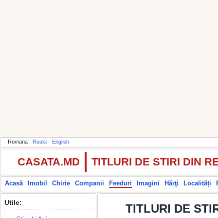
Romana
Ruskii
English
CASATA.MD
TITLURI DE STIRI DIN
Acasă
Imobil
Chirie
Companii
Feeduri
Imagini
Hărţi
Localități
Utile:
TITLURI DE STIR