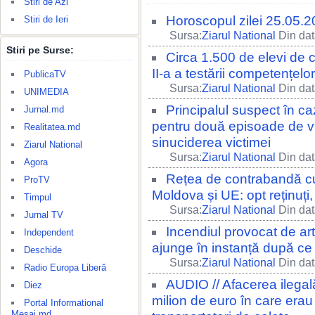
Stiri de Azi
Horoscopul zilei 25.05.
Stiri de Ieri
Sursa:
Ziarul National
Din dat
Stiri pe Surse:
Circa 1.500 de elevi de c
II-a a testării competențelor
PublicaTV
Sursa:
Ziarul National
Din dat
UNIMEDIA
Principalul suspect în ca
Jurnal.md
pentru două episoade de vio
Realitatea.md
sinuciderea victimei
Ziarul National
Sursa:
Ziarul National
Din dat
Agora
Rețea de contrabandă cu 
ProTV
Moldova și UE: opt reținuți
Timpul
Sursa:
Ziarul National
Din dat
Jurnal TV
Incendiul provocat de arti
Independent
ajunge în instanță după ce 
Deschide
Sursa:
Ziarul National
Din dat
Radio Europa Liberă
AUDIO // Afacerea ilegal
Diez
milion de euro în care erau
Portal Informational
Mesaj.md