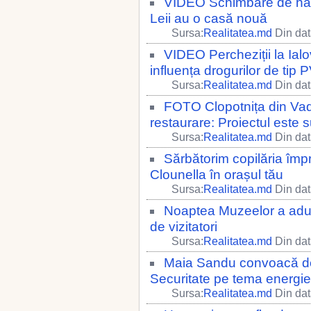
VIDEO Schimbare de habi
Leii au o casă nouă
Sursa:
Realitatea.md
Din dat
VIDEO Percheziții la Ial
influența drogurilor de tip 
Sursa:
Realitatea.md
Din dat
FOTO Clopotnița din Vad
restaurare: Proiectul este 
Sursa:
Realitatea.md
Din dat
Sărbătorim copilăria împ
Clounella în orașul tău
Sursa:
Realitatea.md
Din dat
Noaptea Muzeelor a adun
de vizitatori
Sursa:
Realitatea.md
Din dat
Maia Sandu convoacă de 
Securitate pe tema energie
Sursa:
Realitatea.md
Din dat