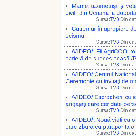
Mame, taximetriști și vet
civilii din Ucraina la dobor
Sursa:
TV8
Din dat
Cutremur în apropiere d
seismul
Sursa:
TV8
Din dat
/VIDEO/ „Fii AgriCOOLtor”
carieră de succes acasă /P
Sursa:
TV8
Din dat
/VIDEO/ Centrul Național
Ceremonie cu invitați de m
Sursa:
TV8
Din dat
/VIDEO/ Escrocherii cu id
angajați care cer date per
Sursa:
TV8
Din dat
/VIDEO/ „Nouă vieți ca o
care zbura cu parapanta a f
Sursa:
TV8
Din dat