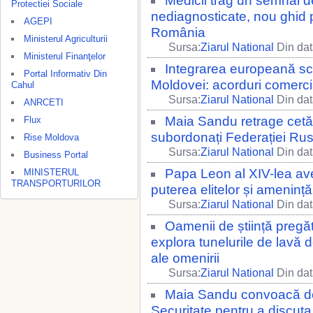
Medicii trag un semnal d
Protectiei Sociale
nediagnosticate, nou ghid pe
AGEPI
România
Ministerul Agriculturii
Sursa:
Ziarul National
Din dat
Ministerul Finanţelor
Integrarea europeană sc
Portal Informativ Din
Moldovei: acorduri comercia
Cahul
Sursa:
Ziarul National
Din dat
ANRCETI
Maia Sandu retrage cetăț
Flux
subordonați Federației Ru
Rise Moldova
Sursa:
Ziarul National
Din dat
Business Portal
Papa Leon al XIV-lea avert
MINISTERUL
TRANSPORTURILOR
puterea elitelor și ameninț
Sursa:
Ziarul National
Din dat
Oamenii de știință pregă
explora tunelurile de lavă 
ale omenirii
Sursa:
Ziarul National
Din dat
Maia Sandu convoacă d
Securitate pentru a discut