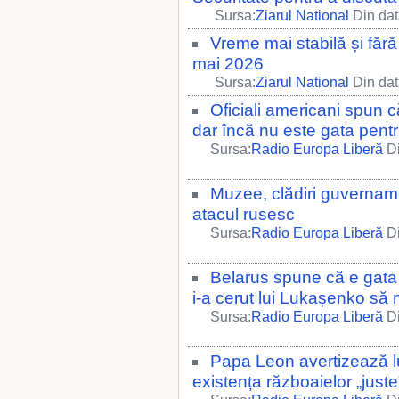
Sursa:
Ziarul National
Din dat
Vreme mai stabilă și fără
mai 2026
Sursa:
Ziarul National
Din dat
Oficiali americani spun c
dar încă nu este gata pen
Sursa:
Radio Europa Liberă
Di
Muzee, clădiri guvername
atacul rusesc
Sursa:
Radio Europa Liberă
Di
Belarus spune că e gata
i-a cerut lui Lukașenko să 
Sursa:
Radio Europa Liberă
Di
Papa Leon avertizează l
existența războaielor „juste