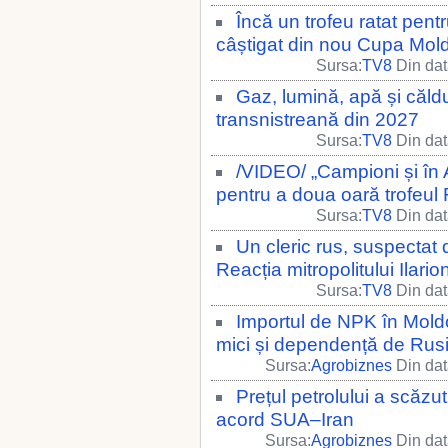
Încă un trofeu ratat pent
câștigat din nou Cupa Mol
Sursa:
TV8
Din dat
Gaz, lumină, apă și căld
transnistreană din 2027
Sursa:
TV8
Din dat
/VIDEO/ „Campioni și în 
pentru a doua oară trofeul
Sursa:
TV8
Din dat
Un cleric rus, suspectat 
Reacția mitropolitului Ilari
Sursa:
TV8
Din dat
Importul de NPK în Moldo
mici și dependență de Rus
Sursa:
Agrobiznes
Din dat
Prețul petrolului a scăzu
acord SUA–Iran
Sursa:
Agrobiznes
Din dat