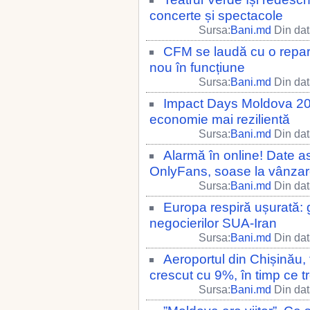
concerte și spectacole
Sursa:
Bani.md
Din dat
CFM se laudă cu o repara
nou în funcțiune
Sursa:
Bani.md
Din dat
Impact Days Moldova 2026
economie mai rezilientă
Sursa:
Bani.md
Din dat
Alarmă în online! Date as
OnlyFans, soase la vânza
Sursa:
Bani.md
Din dat
Europa respiră ușurată: 
negocierilor SUA-Iran
Sursa:
Bani.md
Din dat
Aeroportul din Chișinău, 
crescut cu 9%, în timp ce t
Sursa:
Bani.md
Din dat