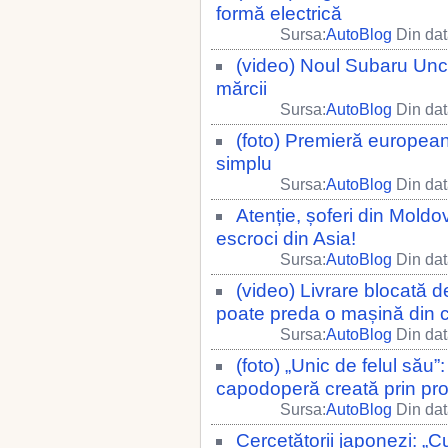
formă electrică
Sursa:
AutoBlog
Din dat
(video) Noul Subaru Unc
mărcii
Sursa:
AutoBlog
Din dat
(foto) Premieră europeană
simplu
Sursa:
AutoBlog
Din dat
Atenție, șoferi din Moldo
escroci din Asia!
Sursa:
AutoBlog
Din dat
(video) Livrare blocată d
poate preda o mașină din c
Sursa:
AutoBlog
Din dat
(foto) „Unic de felul să
capodoperă creată prin p
Sursa:
AutoBlog
Din dat
Cercetătorii japonezi: „C