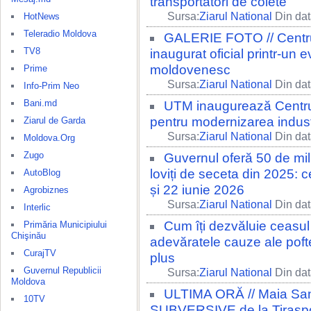
transportatori de colete
Sursa:
Ziarul National
Din dat
HotNews
Teleradio Moldova
GALERIE FOTO // Centrul
TV8
inaugurat oficial printr-un
moldovenesc
Prime
Sursa:
Ziarul National
Din dat
Info-Prim Neo
Bani.md
UTM inaugurează Centrul d
pentru modernizarea indust
Ziarul de Garda
Sursa:
Ziarul National
Din dat
Moldova.Org
Zugo
Guvernul oferă 50 de mili
loviți de seceta din 2025: c
AutoBlog
și 22 iunie 2026
Agrobiznes
Sursa:
Ziarul National
Din dat
Interlic
Cum îți dezvăluie ceasul
Primăria Municipiului
Chişinău
adevăratele cauze ale pofte
CurajTV
plus
Guvernul Republicii
Sursa:
Ziarul National
Din dat
Moldova
ULTIMA ORĂ // Maia Sandu
10TV
SUBVERSIVE de la Tiraspol.