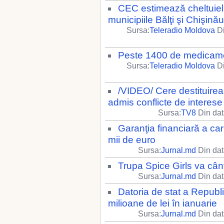
CEC estimează cheltuielil
municipiile Bălţi şi Chişinău
Sursa:
Teleradio Moldova
Di
Peste 1400 de medicamen
Sursa:
Teleradio Moldova
Di
/VIDEO/ Cere destituirea
admis conflicte de interese
Sursa:
TV8
Din dat
Garanţia financiară a ca
mii de euro
Sursa:
Jurnal.md
Din dat
Trupa Spice Girls va cânt
Sursa:
Jurnal.md
Din dat
Datoria de stat a Republ
milioane de lei în ianuarie
Sursa:
Jurnal.md
Din dat