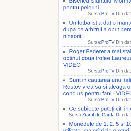
Biserica Sfantului Morman
pentru pelerini
Sursa:
ProTV
Din dat
Un fotbalist a dat o mana
dupa ce arbitrul a oprit pe
ninsorii
Sursa:
ProTV
Din dat
Roger Federer a mai stab
obtinut doua trofee Laureus
VIDEO
Sursa:
ProTV
Din dat
Sunt in cautarea unui ta
Rostov vrea sa-si aleaga o
concurs pentru fani - VID
Sursa:
ProTV
Din dat
Ce subiecte puteți citi în
Sursa:
Ziarul de Garda
Din dat
Monedele de 1, 2, 5 și 10 
utilitate, majorări de prețur