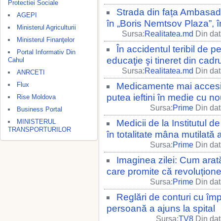
Protectiei Sociale
Strada din fața Ambasad
AGEPI
în „Boris Nemtsov Plaza”, 
Ministerul Agriculturii
Sursa:
Realitatea.md
Din dat
Ministerul Finanţelor
În accidentul teribil de p
Portal Informativ Din
educaţie şi tineret din cadr
Cahul
Sursa:
Realitatea.md
Din dat
ANRCETI
Flux
Medicamente mai accesib
putea ieftini în medie cu n
Rise Moldova
Sursa:
Prime
Din dat
Business Portal
MINISTERUL
Medicii de la Institutul 
TRANSPORTURILOR
în totalitate mâna mutilată
Sursa:
Prime
Din dat
Imaginea zilei: Cum arat
care promite că revoluțion
Sursa:
Prime
Din dat
Reglări de conturi cu împ
persoană a ajuns la spital
Sursa:
TV8
Din dat