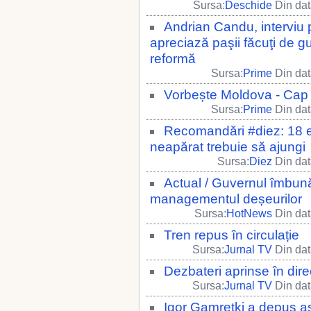
Sursa:
Deschide
Din dat
Andrian Candu, interviu pe
apreciază paşii făcuţi de g
reformă
Sursa:
Prime
Din dat
Vorbește Moldova - Cap d
Sursa:
Prime
Din dat
Recomandări #diez: 18 ev
neapărat trebuie să ajungi
Sursa:
Diez
Din dat
Actual / Guvernul îmbună
managementul deșeurilor
Sursa:
HotNews
Din dat
Tren repus în circulație
Sursa:
Jurnal TV
Din dat
Dezbateri aprinse în dire
Sursa:
Jurnal TV
Din dat
Igor Gamreţki a depus ast