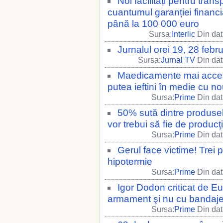
Noi facilități pentru trans
cuantumul garanției financi
până la 100 000 euro
Sursa:
Interlic
Din dat
Jurnalul orei 19, 28 febr
Sursa:
Jurnal TV
Din dat
Maedicamente mai accesi
putea ieftini în medie cu n
Sursa:
Prime
Din dat
50% sută dintre produse
vor trebui să fie de produc
Sursa:
Prime
Din dat
Gerul face victime! Trei 
hipotermie
Sursa:
Prime
Din dat
Igor Dodon criticat de 
armament şi nu cu bandaj
Sursa:
Prime
Din dat