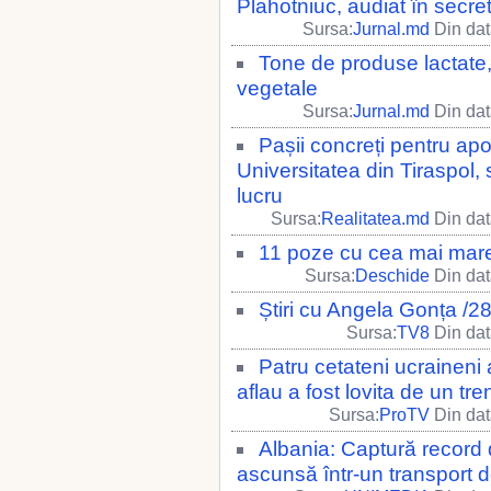
Plahotniuc, audiat în secre
Sursa:
Jurnal.md
Din dat
Tone de produse lactate,
vegetale
Sursa:
Jurnal.md
Din dat
Pașii concreți pentru apo
Universitatea din Tiraspol, s
lucru
Sursa:
Realitatea.md
Din dat
11 poze cu cea mai mare 
Sursa:
Deschide
Din dat
Știri cu Angela Gonța /2
Sursa:
TV8
Din dat
Patru cetateni ucraineni
aflau a fost lovita de un tre
Sursa:
ProTV
Din dat
Albania: Captură record
ascunsă într-un transport