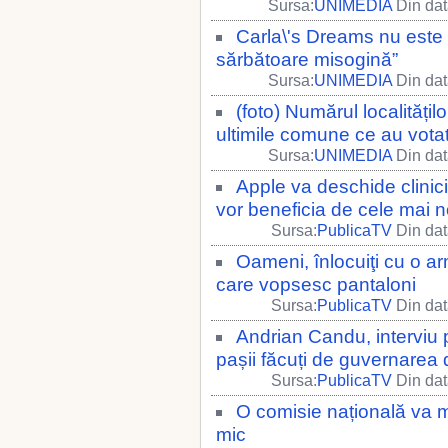
Sursa:
UNIMEDIA
Din dat
Carla\'s Dreams nu este 
sărbătoare misogină”
Sursa:
UNIMEDIA
Din dat
(foto) Numărul localități
ultimile comune ce au vota
Sursa:
UNIMEDIA
Din dat
Apple va deschide clinici
vor beneficia de cele mai n
Sursa:
PublicaTV
Din dat
Oameni, înlocuiţi cu o arm
care vopsesc pantaloni
Sursa:
PublicaTV
Din dat
Andrian Candu, interviu 
pașii făcuți de guvernarea 
Sursa:
PublicaTV
Din dat
O comisie națională va mo
mic