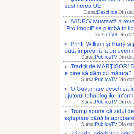
susținerea UE
Sursa:
Deschide
Din dat
/VIDEO/ Musteață a reven
„Pro Imobil” se plimbă în lib
Sursa:
TV8
Din dat
Prinţii William şi Harry ş
dată împreună la un evenim
Sursa:
PublicaTV
Din dat
Tradiții de MĂRŢIŞOR! D
e bine să dăm cu mătura?
Sursa:
PublicaTV
Din dat
O Guvernare deschisă îns
ajutorul tehnologiilor infor
Sursa:
PublicaTV
Din dat
Trump spune că zidul de f
aşteptare până la aprobarea
Sursa:
PublicaTV
Din dat
Zăpada, prioritatea primă