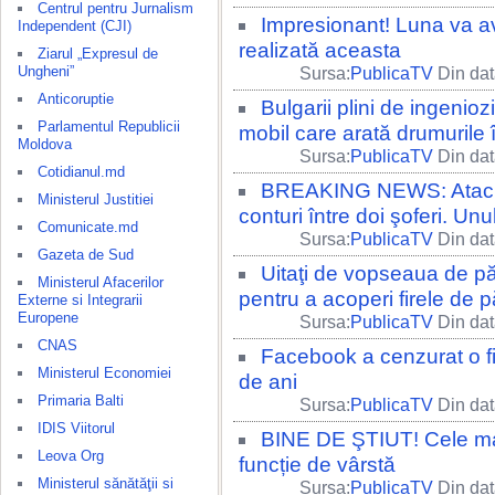
Centrul pentru Jurnalism
Impresionant! Luna va av
Independent (CJI)
realizată aceasta
Ziarul „Expresul de
Ungheni”
Sursa:
PublicaTV
Din dat
Anticoruptie
Bulgarii plini de ingenioz
Parlamentul Republicii
mobil care arată drumurile 
Moldova
Sursa:
PublicaTV
Din dat
Cotidianul.md
BREAKING NEWS: Atac de
Ministerul Justitiei
conturi între doi şoferi. Unu
Comunicate.md
Sursa:
PublicaTV
Din dat
Gazeta de Sud
Uitaţi de vopseaua de păr
Ministerul Afacerilor
pentru a acoperi firele de p
Externe si Integrarii
Europene
Sursa:
PublicaTV
Din dat
CNAS
Facebook a cenzurat o f
Ministerul Economiei
de ani
Primaria Balti
Sursa:
PublicaTV
Din dat
IDIS Viitorul
BINE DE ŞTIUT! Cele mai
Leova Org
funcție de vârstă
Ministerul sănătăţii si
Sursa:
PublicaTV
Din dat