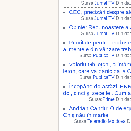
Sursa:
Jurnal TV
Din dat
CEC, precizări despre al
Sursa:
Jurnal TV
Din dat
Opinie: Recunoaștere a a
Sursa:
Jurnal TV
Din dat
Prioritate pentru produ
alimentele din vânzare treb
Sursa:
PublicaTV
Din dat
Valeriu Ghilețchi, a înt
leton, care va participa la 
Sursa:
PublicaTV
Din dat
Începând de astăzi, BNM
doi, cinci şi zece lei. Cum 
Sursa:
Prime
Din dat
Andrian Candu: O delegaţ
Chişinău în martie
Sursa:
Teleradio Moldova
Di