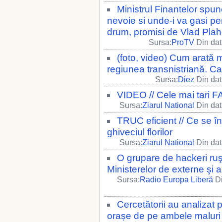
Ministrul Finantelor spun
nevoie si unde-i va gasi pe
drum, promisi de Vlad Pla
Sursa:
ProTV
Din dat
(foto, video) Cum arată 
regiunea transnistriană. Car
Sursa:
Diez
Din dat
VIDEO // Cele mai tari F
Sursa:
Ziarul National
Din dat
TRUC eficient // Ce se 
ghiveciul florilor
Sursa:
Ziarul National
Din dat
O grupare de hackeri ruş
Ministerelor de externe şi 
Sursa:
Radio Europa Liberă
Di
Cercetătorii au analizat 
orașe de pe ambele maluri al