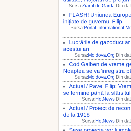
Sursa:
Ziarul de Garda
Din dat
FLASH! Uniunea European
iniţiate de guvernul Filip
Sursa:
Portal Informational M
Lucrările de gazoduct ar p
acestui an
Sursa:
Moldova.Org
Din dat
Cod Galben de vreme gero
Noaptea se va înregistra p
Sursa:
Moldova.Org
Din dat
Actual / Pavel Filip: Vre
se termine până la sfârșitu
Sursa:
HotNews
Din dat
Actual / Proiect de recon
de la 1918
Sursa:
HotNews
Din dat
Șase proiecte vor fi imp