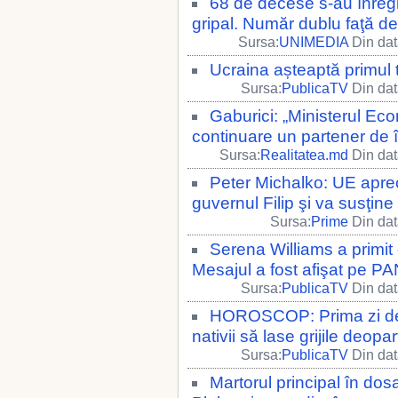
68 de decese s-au înregi
gripal. Număr dublu faţă de
Sursa:
UNIMEDIA
Din dat
Ucraina așteaptă primul
Sursa:
PublicaTV
Din dat
Gaburici: „Ministerul Eco
continuare un partener de î
Sursa:
Realitatea.md
Din dat
Peter Michalko: UE apreci
guvernul Filip şi va susţin
Sursa:
Prime
Din dat
Serena Williams a primit 
Mesajul a fost afişat pe 
Sursa:
PublicaTV
Din dat
HOROSCOP: Prima zi de p
nativii să lase grijile deopar
Sursa:
PublicaTV
Din dat
Martorul principal în dosa