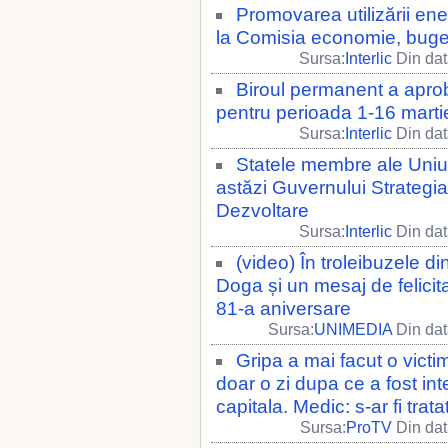
Promovarea utilizării en
la Comisia economie, buget
Sursa:
Interlic
Din dat
Biroul permanent a aprob
pentru perioada 1-16 mart
Sursa:
Interlic
Din dat
Statele membre ale Uniun
astăzi Guvernului Strateg
Dezvoltare
Sursa:
Interlic
Din dat
(video) În troleibuzele 
Doga și un mesaj de felici
81-a aniversare
Sursa:
UNIMEDIA
Din dat
Gripa a mai facut o victi
doar o zi dupa ce a fost int
capitala. Medic: s-ar fi tra
Sursa:
ProTV
Din dat