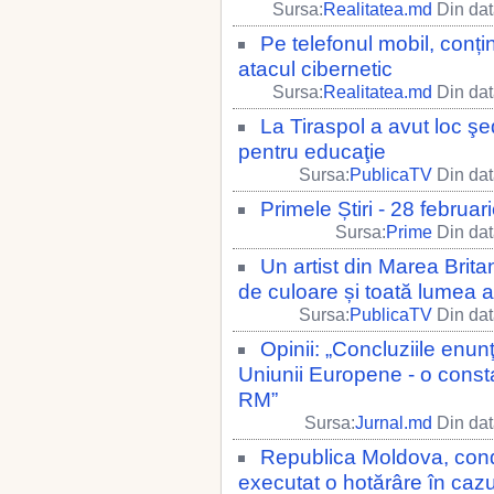
Sursa:
Realitatea.md
Din dat
Pe telefonul mobil, conți
atacul cibernetic
Sursa:
Realitatea.md
Din dat
La Tiraspol a avut loc şe
pentru educaţie
Sursa:
PublicaTV
Din dat
Primele Știri - 28 februa
Sursa:
Prime
Din dat
Un artist din Marea Brita
de culoare și toată lumea 
Sursa:
PublicaTV
Din dat
Opinii: „Concluziile enun
Uniunii Europene - o consta
RM”
Sursa:
Jurnal.md
Din dat
Republica Moldova, con
executat o hotărâre în cazu