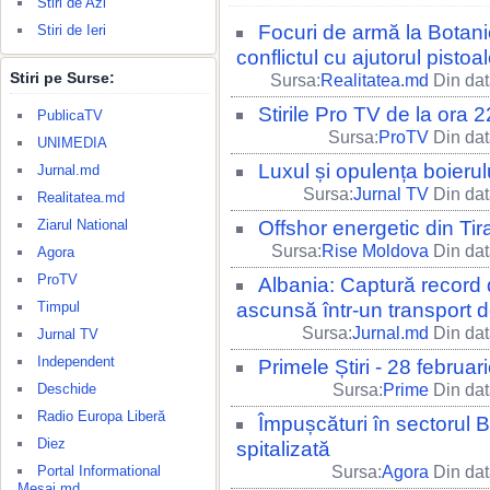
Stiri de Azi
Focuri de armă la Botanic
Stiri de Ieri
conflictul cu ajutorul pistoal
Stiri pe Surse:
Sursa:
Realitatea.md
Din dat
Stirile Pro TV de la ora
PublicaTV
Sursa:
ProTV
Din dat
UNIMEDIA
Luxul și opulența boierul
Jurnal.md
Sursa:
Jurnal TV
Din dat
Realitatea.md
Ziarul National
Offshor energetic din Tira
Sursa:
Rise Moldova
Din dat
Agora
ProTV
Albania: Captură record
Timpul
ascunsă într-un transport
Sursa:
Jurnal.md
Din dat
Jurnal TV
Independent
Primele Știri - 28 februa
Deschide
Sursa:
Prime
Din dat
Radio Europa Liberă
Împușcături în sectorul 
Diez
spitalizată
Portal Informational
Sursa:
Agora
Din dat
Mesaj.md