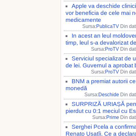
Apple va deschide clinici
vor beneficia de cele mai 
medicamente
Sursa:
PublicaTV
Din dat
In acest an leul moldoven
timp, leul s-a devalorizat d
Sursa:
ProTV
Din dat
Serviciul specializat de
de lei. Guvernul a aprobat
Sursa:
ProTV
Din dat
BNM a premiat autorii c
monedă
Sursa:
Deschide
Din dat
SURPRIZĂ URIAȘĂ pentru 
pierdut cu 0:1 meciul cu E
Sursa:
Prime
Din dat
Serghei Pcela a confirmat
Renato Usatîi. Ce a declar