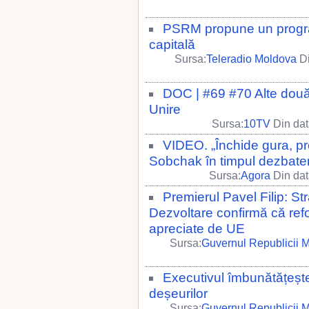
PSRM propune un program
capitală
Sursa:
Teleradio Moldova
Di
DOC | #69 #70 Alte două lo
Unire
Sursa:
10TV
Din dat
VIDEO. „Închide gura, pro
Sobchak în timpul dezbateril
Sursa:
Agora
Din dat
Premierul Pavel Filip: 
Dezvoltare confirmă că re
apreciate de UE
Sursa:
Guvernul Republicii 
Executivul îmbunătățeșt
deșeurilor
Sursa:
Guvernul Republicii 