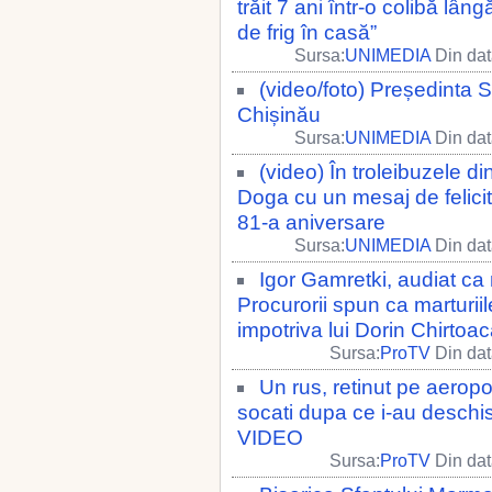
trăit 7 ani într-o colibă lân
de frig în casă”
Sursa:
UNIMEDIA
Din dat
(video/foto) Președinta 
Chișinău
Sursa:
UNIMEDIA
Din dat
(video) În troleibuzele 
Doga cu un mesaj de felici
81-a aniversare
Sursa:
UNIMEDIA
Din dat
Igor Gamretki, audiat ca 
Procurorii spun ca marturii
impotriva lui Dorin Chirtoa
Sursa:
ProTV
Din dat
Un rus, retinut pe aeropo
socati dupa ce i-au deschis 
VIDEO
Sursa:
ProTV
Din dat