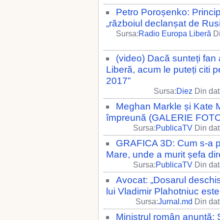
Petro Poroșenko: Princi
„războiul declanșat de Rus
Sursa:
Radio Europa Liberă
Di
(video) Dacă sunteți fan
Liberă, acum le puteți citi
2017”
Sursa:
Diez
Din dat
Meghan Markle și Kate Mi
împreună (GALERIE FOTO
Sursa:
PublicaTV
Din dat
GRAFICA 3D: Cum s-a pet
Mare, unde a murit șefa dir
Sursa:
PublicaTV
Din dat
Avocat: „Dosarul deschis
lui Vladimir Plahotniuc este 
Sursa:
Jurnal.md
Din dat
Ministrul român anunță: Sa