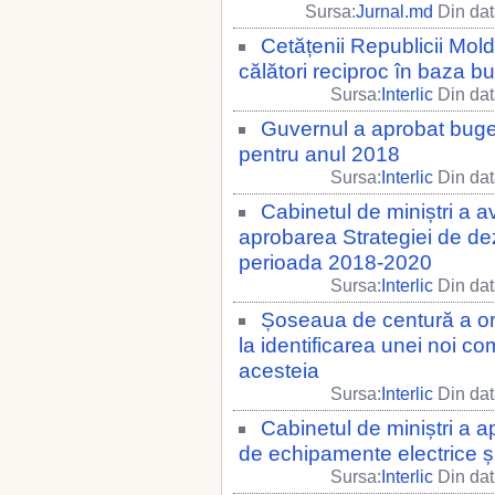
Sursa:
Jurnal.md
Din dat
Cetățenii Republicii Mold
călători reciproc în baza bul
Sursa:
Interlic
Din dat
Guvernul a aprobat buget
pentru anul 2018
Sursa:
Interlic
Din dat
Cabinetul de miniștri a av
aprobarea Strategiei de dezv
perioada 2018-2020
Sursa:
Interlic
Din dat
Șoseaua de centură a ora
la identificarea unei noi c
acesteia
Sursa:
Interlic
Din dat
Cabinetul de miniștri a 
de echipamente electrice și
Sursa:
Interlic
Din dat