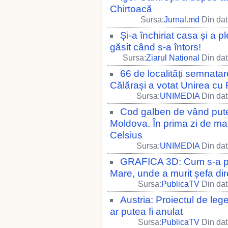
Chirtoacă
Sursa:
Jurnal.md
Din dat
Și-a închiriat casa și a p
găsit când s-a întors!
Sursa:
Ziarul National
Din dat
66 de localități semnata
Călărași a votat Unirea c
Sursa:
UNIMEDIA
Din dat
Cod galben de vând putern
Moldova. În prima zi de mar
Celsius
Sursa:
UNIMEDIA
Din dat
GRAFICA 3D: Cum s-a pet
Mare, unde a murit șefa dir
Sursa:
PublicaTV
Din dat
Austria: Proiectul de le
ar putea fi anulat
Sursa:
PublicaTV
Din dat