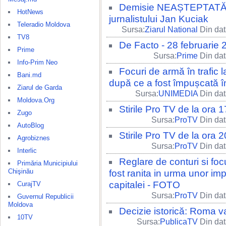
Demisie NEAȘTEPTATĂ î
HotNews
jurnalistului Jan Kuciak
Teleradio Moldova
Sursa:
Ziarul National
Din dat
TV8
De Facto - 28 februarie 
Prime
Sursa:
Prime
Din dat
Info-Prim Neo
Focuri de armă în trafic 
Bani.md
după ce a fost împușcată în
Ziarul de Garda
Sursa:
UNIMEDIA
Din dat
Moldova.Org
Stirile Pro TV de la ora
Zugo
Sursa:
ProTV
Din dat
AutoBlog
Stirile Pro TV de la ora
Agrobiznes
Sursa:
ProTV
Din dat
Interlic
Reglare de conturi si focu
Primăria Municipiului
Chişinău
fost ranita in urma unor imp
capitalei - FOTO
CurajTV
Sursa:
ProTV
Din dat
Guvernul Republicii
Moldova
Decizie istorică: Roma va
10TV
Sursa:
PublicaTV
Din dat