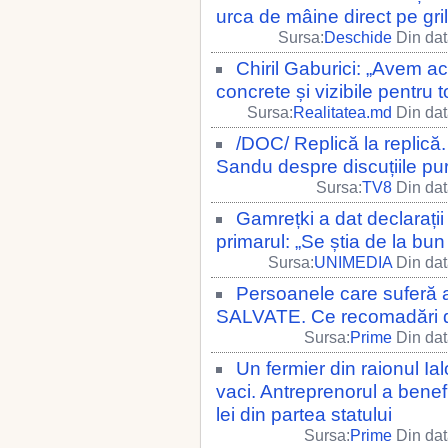
urca de mâine direct pe gri
Sursa:
Deschide
Din dat
Chiril Gaburici: „Avem ac
concrete și vizibile pentru 
Sursa:
Realitatea.md
Din dat
/DOC/ Replică la replic
Sandu despre discuțiile pu
Sursa:
TV8
Din dat
Gamrețki a dat declarații
primarul: „Se știa de la bun
Sursa:
UNIMEDIA
Din dat
Persoanele care suferă 
SALVATE. Ce recomadări da
Sursa:
Prime
Din dat
Un fermier din raionul I
vaci. Antreprenorul a benef
lei din partea statului
Sursa:
Prime
Din dat