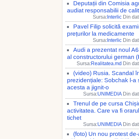
Deputații din Comisia agr
audiat responsabilii de cali
Sursa:
Interlic
Din dat
Pavel Filip solicită exami
prețurilor la medicamente
Sursa:
Interlic
Din dat
Audi a prezentat noul A
al constructorului german
Sursa:
Realitatea.md
Din dat
(video) Rusia. Scandal în
prezidențiale: Sobchak l-a 
acesta a jignit-o
Sursa:
UNIMEDIA
Din dat
Trenul de pe cursa Chiș
activitatea. Care va fi oraru
tichet
Sursa:
UNIMEDIA
Din dat
(foto) Un nou protest de-