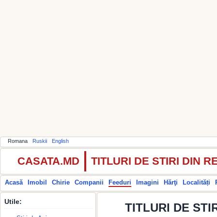
Romana
Ruskii
English
CASATA.MD
TITLURI DE STIRI DIN
Acasă
Imobil
Chirie
Companii
Feeduri
Imagini
Hărţi
Localități
Utile:
TITLURI DE STIR