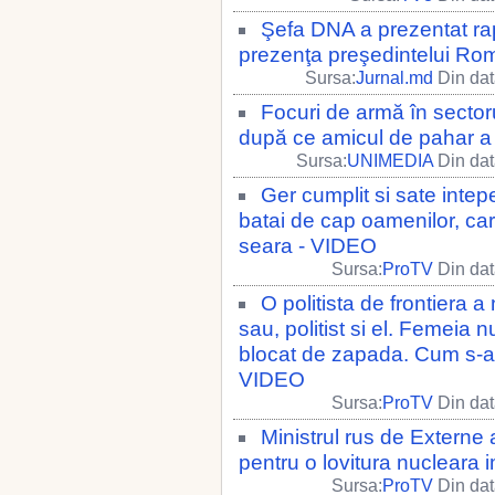
Şefa DNA a prezentat rapo
prezenţa preşedintelui Ro
Sursa:
Jurnal.md
Din dat
Focuri de armă în sector
după ce amicul de pahar a 
Sursa:
UNIMEDIA
Din dat
Ger cumplit si sate intep
batai de cap oamenilor, ca
seara - VIDEO
Sursa:
ProTV
Din dat
O politista de frontiera a
sau, politist si el. Femeia 
blocat de zapada. Cum s-a c
VIDEO
Sursa:
ProTV
Din dat
Ministrul rus de Extern
pentru o lovitura nucleara 
Sursa:
ProTV
Din dat