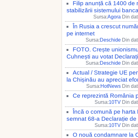
Filip anunță că 1400 de m
stabilizării sistemului bancar
Sursa:
Agora
Din dat
În Rusia a crescut numă
pe internet
Sursa:
Deschide
Din dat
FOTO. Crește unionismul 
Cuhnești au votat Declaraț
Sursa:
Deschide
Din dat
Actual / Strategie UE p
la Chișinău au apreciat efor
Sursa:
HotNews
Din dat
Ce reprezintă România 
Sursa:
10TV
Din dat
Încă o comună pe harta R
semnat 68-a Declarație d
Sursa:
10TV
Din dat
O nouă condamnare la