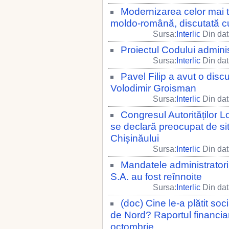
Modernizarea celor mai tr
moldo-română, discutată cu
Sursa:
Interlic
Din dat
Proiectul Codului adminis
Sursa:
Interlic
Din dat
Pavel Filip a avut o disc
Volodimir Groisman
Sursa:
Interlic
Din dat
Congresul Autorităților L
se declară preocupat de sit
Chișinăului
Sursa:
Interlic
Din dat
Mandatele administratori
S.A. au fost reînnoite
Sursa:
Interlic
Din dat
(doc) Cine le-a plătit soci
de Nord? Raportul financiar
octombrie