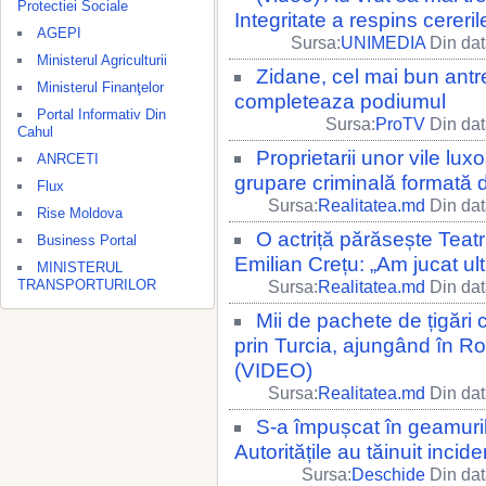
Protectiei Sociale
Integritate a respins cereril
AGEPI
Sursa:
UNIMEDIA
Din dat
Ministerul Agriculturii
Zidane, cel mai bun antr
Ministerul Finanţelor
completeaza podiumul
Portal Informativ Din
Sursa:
ProTV
Din dat
Cahul
Proprietarii unor vile lu
ANRCETI
grupare criminală formată 
Flux
Sursa:
Realitatea.md
Din dat
Rise Moldova
O actriță părăsește Teat
Business Portal
Emilian Crețu: „Am jucat ul
MINISTERUL
TRANSPORTURILOR
Sursa:
Realitatea.md
Din dat
Mii de pachete de țigări 
prin Turcia, ajungând în R
(VIDEO)
Sursa:
Realitatea.md
Din dat
S-a împușcat în geamuril
Autoritățile au tăinuit incide
Sursa:
Deschide
Din dat