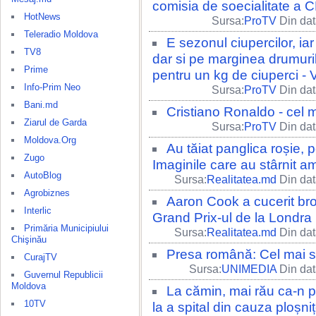
comisia de soecialitate a 
HotNews
Sursa:
ProTV
Din dat
Teleradio Moldova
E sezonul ciupercilor, iar
TV8
dar si pe marginea drumuril
Prime
pentru un kg de ciuperci -
Info-Prim Neo
Sursa:
ProTV
Din dat
Bani.md
Cristiano Ronaldo - cel m
Ziarul de Garda
Sursa:
ProTV
Din dat
Moldova.Org
Au tăiat panglica roșie, p
Zugo
Imaginile care au stârnit 
AutoBlog
Sursa:
Realitatea.md
Din dat
Agrobiznes
Aaron Cook a cucerit br
Interlic
Grand Prix-ul de la Londra
Primăria Municipiului
Sursa:
Realitatea.md
Din dat
Chişinău
Presa română: Cel mai 
CurajTV
Sursa:
UNIMEDIA
Din dat
Guvernul Republicii
Moldova
La cămin, mai rău ca-n 
10TV
la a spital din cauza ploșniț