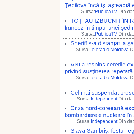
Ţepilova încă îşi aşteaptă e
Sursa:
PublicaTV
Din dat
TOŢI AU IZBUCNIT ÎN RÂS
francez în timpul unei şedi
Sursa:
PublicaTV
Din dat
Sheriff s-a distanţat la 
Sursa:
Teleradio Moldova
Di
ANI a respins cererile ex
privind susţinerea repetată a
Sursa:
Teleradio Moldova
Di
Cel mai suspendat preșe
Sursa:
Independent
Din dat
Criza nord-coreeană es
bombardierele nucleare în 
Sursa:
Independent
Din dat
Slava Sambriș, fostul re