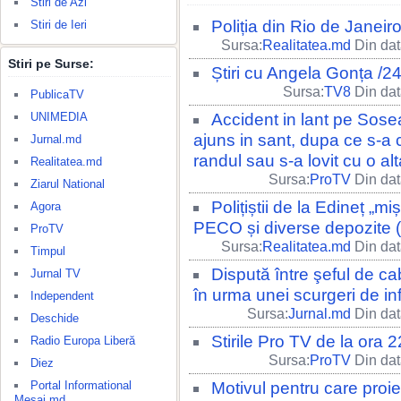
Stiri de Azi
Poliția din Rio de Janeir
Stiri de Ieri
Sursa:
Realitatea.md
Din dat
Stiri pe Surse:
Știri cu Angela Gonța /2
Sursa:
TV8
Din dat
PublicaTV
UNIMEDIA
Accident in lant pe Sose
ajuns in sant, dupa ce s-a c
Jurnal.md
randul sau s-a lovit cu o a
Realitatea.md
Sursa:
ProTV
Din dat
Ziarul National
Polițiștii de la Edineț „mi
Agora
PECO și diverse depozite
ProTV
Sursa:
Realitatea.md
Din dat
Timpul
Dispută între şeful de cab
Jurnal TV
în urma unei scurgeri de inf
Independent
Sursa:
Jurnal.md
Din dat
Deschide
Stirile Pro TV de la ora
Radio Europa Liberă
Sursa:
ProTV
Din dat
Diez
Portal Informational
Motivul pentru care proi
Mesaj.md