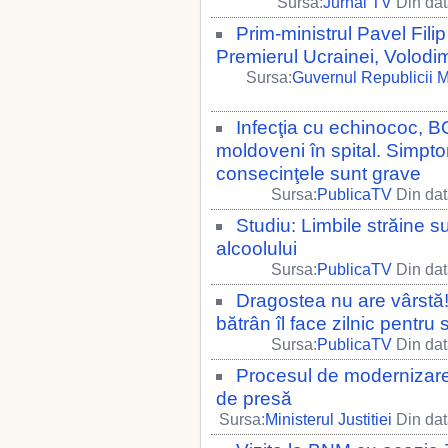
Sursa:
Jurnal TV
Din dat
Prim-ministrul Pavel Filip
Premierul Ucrainei, Volodi
Sursa:
Guvernul Republicii 
Infecţia cu echinococ,
moldoveni în spital. Simptom
consecinţele sunt grave
Sursa:
PublicaTV
Din dat
Studiu: Limbile străine su
alcoolului
Sursa:
PublicaTV
Din dat
Dragostea nu are vârs
bătrân îl face zilnic pentru 
Sursa:
PublicaTV
Din dat
Procesul de modernizar
de presă
Sursa:
Ministerul Justitiei
Din dat