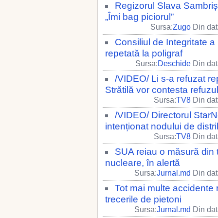
Regizorul Slava Sambriș
„Îmi bag piciorul”
Sursa:
Zugo
Din dat
Consiliul de Integritate a
repetată la poligraf
Sursa:
Deschide
Din dat
/VIDEO/ Li s-a refuzat rep
Strătilă vor contesta refuzul
Sursa:
TV8
Din dat
/VIDEO/ Directorul StarN
intenționat nodului de distri
Sursa:
TV8
Din dat
SUA reiau o măsură din 
nucleare, în alertă
Sursa:
Jurnal.md
Din dat
Tot mai multe accidente 
trecerile de pietoni
Sursa:
Jurnal.md
Din dat