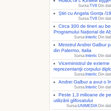
Новости с Юлией Будеч
Sursa:
TV8
Din dat
Știri cu Angela Gonța /1
Sursa:
TV8
Din dat
Circa 300 de tineri au ben
Programului Național de Ab
Sursa:
Interlic
Din dat
Ministrul Andrei Galbur p
din Palermo, Italia
Sursa:
Interlic
Din dat
Viceministrul de externe 
reprezentanţii corpului dip
Sursa:
Interlic
Din dat
Andrei Galbur a avut o înt
Sursa:
Interlic
Din dat
Peste 1,3 milioane de pe
utilizării glifosatului
Sursa:
UNIMEDIA
Din dat