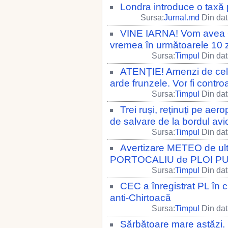
Londra introduce o taxă 
Sursa:
Jurnal.md
Din dat
VINE IARNA! Vom avea +
vremea în următoarele 10 
Sursa:
Timpul
Din dat
ATENȚIE! Amenzi de cel p
arde frunzele. Vor fi controa
Sursa:
Timpul
Din dat
Trei ruși, reținuți pe aer
de salvare de la bordul avi
Sursa:
Timpul
Din dat
Avertizare METEO de ul
PORTOCALIU de PLOI PU
Sursa:
Timpul
Din dat
CEC a înregistrat PL în 
anti-Chirtoacă
Sursa:
Timpul
Din dat
Sărbătoare mare astăzi. 