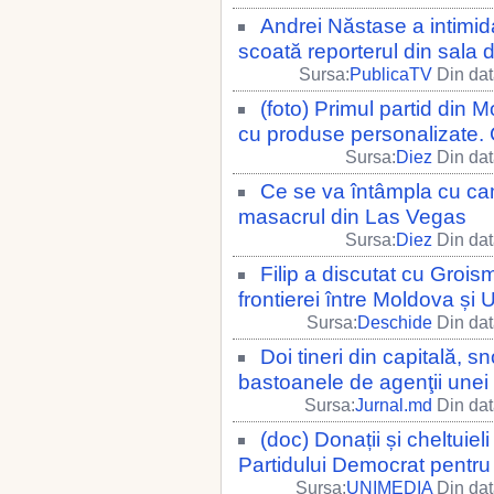
Andrei Năstase a intimi
scoată reporterul din sala 
Sursa:
PublicaTV
Din dat
(foto) Primul partid din 
cu produse personalizate.
Sursa:
Diez
Din dat
Ce se va întâmpla cu cam
masacrul din Las Vegas
Sursa:
Diez
Din dat
Filip a discutat cu Gro
frontierei între Moldova și 
Sursa:
Deschide
Din dat
Doi tineri din capitală, sn
bastoanele de agenţii unei 
Sursa:
Jurnal.md
Din dat
(doc) Donații și cheltuiel
Partidului Democrat pentru 
Sursa:
UNIMEDIA
Din dat