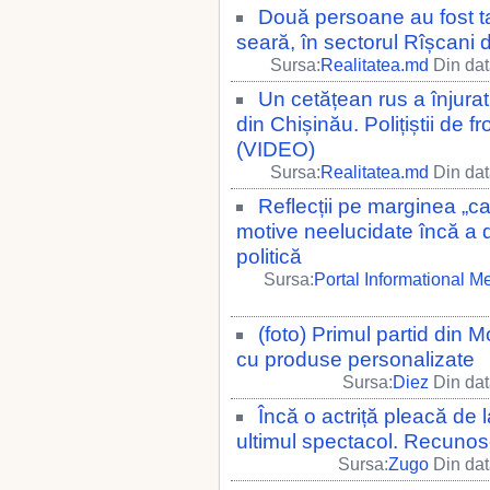
Două persoane au fost t
seară, în sectorul Rîșcani 
Sursa:
Realitatea.md
Din dat
Un cetățean rus a înjurat
din Chișinău. Polițiștii de f
(VIDEO)
Sursa:
Realitatea.md
Din dat
Reflecții pe marginea „ca
motive neelucidate încă a 
politică
Sursa:
Portal Informational M
(foto) Primul partid din 
cu produse personalizate
Sursa:
Diez
Din dat
Încă o actriță pleacă de 
ultimul spectacol. Recuno
Sursa:
Zugo
Din dat