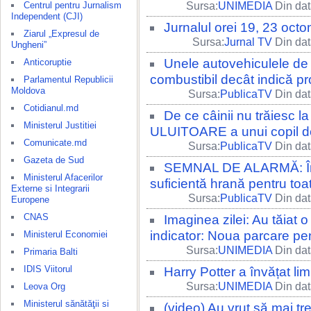
Centrul pentru Jurnalism
Sursa:
UNIMEDIA
Din dat
Independent (CJI)
Jurnalul orei 19, 23 octo
Ziarul „Expresul de
Sursa:
Jurnal TV
Din dat
Ungheni”
Unele autovehiculele de 
Anticoruptie
combustibil decât indică pr
Parlamentul Republicii
Moldova
Sursa:
PublicaTV
Din dat
Cotidianul.md
De ce câinii nu trăiesc 
Ministerul Justitiei
ULUITOARE a unui copil de 
Comunicate.md
Sursa:
PublicaTV
Din dat
Gazeta de Sud
SEMNAL DE ALARMĂ: În 1
Ministerul Afacerilor
suficientă hrană pentru toa
Externe si Integrarii
Sursa:
PublicaTV
Din dat
Europene
CNAS
Imaginea zilei: Au tăiat 
indicator: Noua parcare pen
Ministerul Economiei
Sursa:
UNIMEDIA
Din dat
Primaria Balti
IDIS Viitorul
Harry Potter a învățat l
Sursa:
UNIMEDIA
Din dat
Leova Org
Ministerul sănătăţii si
(video) Au vrut să mai tre