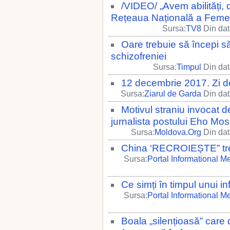
/VIDEO/ „Avem abilități, d
Rețeaua Națională a Femeilo
Sursa:
TV8
Din dat
Oare trebuie să începi să
schizofreniei
Sursa:
Timpul
Din dat
12 decembrie 2017. Zi de
Sursa:
Ziarul de Garda
Din dat
Motivul straniu invocat d
jurnalista postului Eho Mo
Sursa:
Moldova.Org
Din dat
China ‘RECROIEȘTE” trep
Sursa:
Portal Informational M
Ce simți în timpul unui in
Sursa:
Portal Informational M
Boala „silențioasă” care 