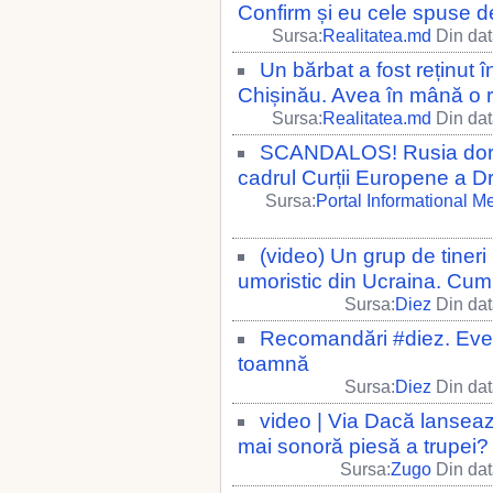
Confirm și eu cele spuse de
Sursa:
Realitatea.md
Din dat
Un bărbat a fost reținut î
Chișinău. Avea în mână o 
Sursa:
Realitatea.md
Din dat
SCANDALOS! Rusia doreș
cadrul Curții Europene a Dr
Sursa:
Portal Informational M
(video) Un grup de tineri
umoristic din Ucraina. Cum
Sursa:
Diez
Din dat
Recomandări #diez. Even
toamnă
Sursa:
Diez
Din dat
video | Via Dacă lanseaz
mai sonoră piesă a trupei?
Sursa:
Zugo
Din dat