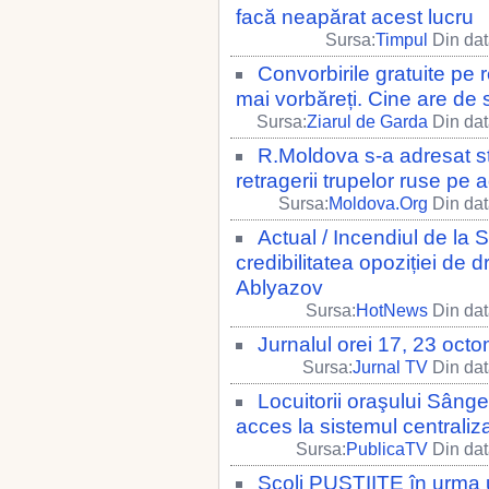
facă neapărat acest lucru
Sursa:
Timpul
Din dat
Convorbirile gratuite pe 
mai vorbăreți. Cine are de s
Sursa:
Ziarul de Garda
Din dat
R.Moldova s-a adresat st
retragerii trupelor ruse p
Sursa:
Moldova.Org
Din dat
Actual / Incendiul de la 
credibilitatea opoziției de d
Ablyazov
Sursa:
HotNews
Din dat
Jurnalul orei 17, 23 octo
Sursa:
Jurnal TV
Din dat
Locuitorii oraşului Sânger
acces la sistemul centraliz
Sursa:
PublicaTV
Din dat
Şcoli PUSTIITE în urma u