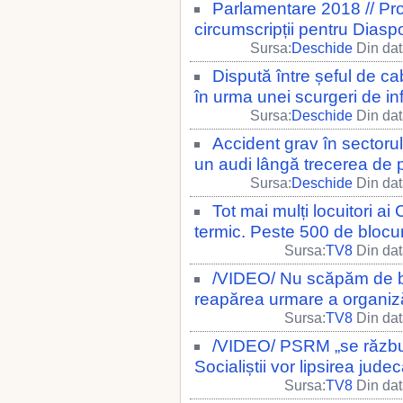
Parlamentare 2018 // P
circumscripții pentru Diasp
Sursa:
Deschide
Din dat
Dispută între șeful de cab
în urma unei scurgeri de inf
Sursa:
Deschide
Din dat
Accident grav în sectorul
un audi lângă trecerea de p
Sursa:
Deschide
Din dat
Tot mai mulți locuitori ai
termic. Peste 500 de blocur
Sursa:
TV8
Din dat
/VIDEO/ Nu scăpăm de but
reapărea urmare a organizări
Sursa:
TV8
Din dat
/VIDEO/ PSRM „se răzbun
Socialiștii vor lipsirea jude
Sursa:
TV8
Din dat