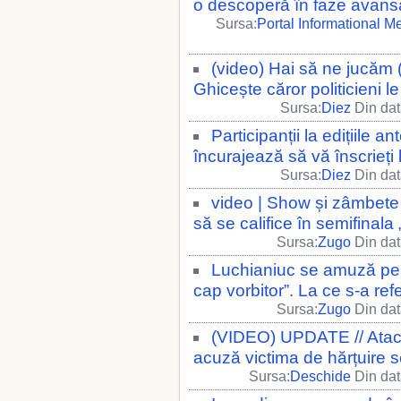
o descoperă în faze avans
Sursa:
Portal Informational M
(video) Hai să ne jucăm (
Ghicește căror politicieni l
Sursa:
Diez
Din dat
Participanții la edițiile
încurajează să vă înscrieți 
Sursa:
Diez
Din dat
video | Show și zâmbete 
să se califice în semifinal
Sursa:
Zugo
Din dat
Luchianiuc se amuză pe 
cap vorbitor”. La ce s-a ref
Sursa:
Zugo
Din dat
(VIDEO) UPDATE // Atacat
acuză victima de hărțuire 
Sursa:
Deschide
Din dat