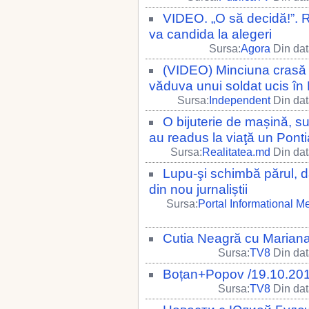
VIDEO. „O să decidă!”. R
va candida la alegeri
Sursa:
Agora
Din dat
(VIDEO) Minciuna crasă 
văduva unui soldat ucis în
Sursa:
Independent
Din dat
O bijuterie de mașină, sur
au readus la viaţă un Pont
Sursa:
Realitatea.md
Din dat
Lupu-şi schimbă părul,
din nou jurnaliștii
Sursa:
Portal Informational M
Cutia Neagră cu Mariana
Sursa:
TV8
Din dat
Boțan+Popov /19.10.201
Sursa:
TV8
Din dat