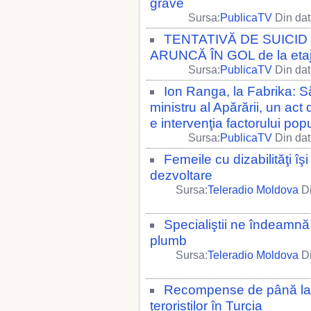
grave
Sursa:
PublicaTV
Din dat
TENTATIVĂ DE SUICID în
ARUNCĂ ÎN GOL de la etaj
Sursa:
PublicaTV
Din dat
Ion Ranga, la Fabrika: S
ministru al Apărării, un ac
e intervenţia factorului popu
Sursa:
PublicaTV
Din dat
Femeile cu dizabilităţi îş
dezvoltare
Sursa:
Teleradio Moldova
Di
Specialiştii ne îndeamnă
plumb
Sursa:
Teleradio Moldova
Di
Recompense de până la 
teroriștilor în Turcia