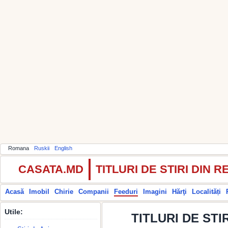
Romana
Ruskii
English
CASATA.MD
TITLURI DE STIRI DIN
Acasă
Imobil
Chirie
Companii
Feeduri
Imagini
Hărţi
Localități
Utile:
TITLURI DE STIR