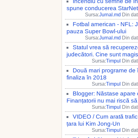
Incendiu cu semne de înt
spune conducerea StarNet d
Sursa:
Jurnal.md
Din dat
Fotbal american - NFL: Ju
pauza Super Bowl-ului
Sursa:
Jurnal.md
Din dat
Statul vrea să recupereze
judecători. Cine sunt magist
Sursa:
Timpul
Din dat
Două mari programe de 
finaliza în 2018
Sursa:
Timpul
Din dat
Blogger: Năstase apare c
Finanțatorii nu mai riscă să 
Sursa:
Timpul
Din dat
VIDEO / Cum arată trafic
țara lui Kim Jong-Un
Sursa:
Timpul
Din dat