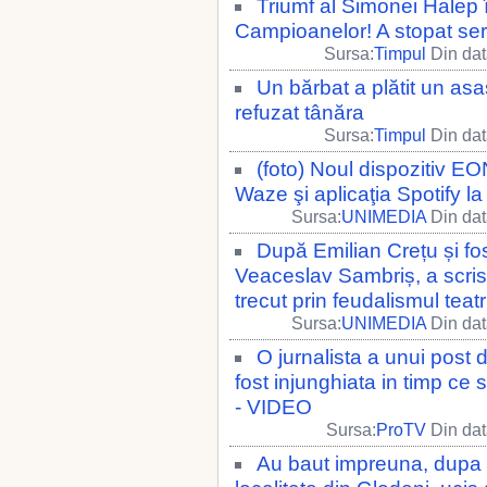
Triumf al Simonei Halep 
Campioanelor! A stopat seri
Sursa:
Timpul
Din dat
Un bărbat a plătit un asa
refuzat tânăra
Sursa:
Timpul
Din dat
(foto) Noul dispozitiv E
Waze şi aplicaţia Spotify la
Sursa:
UNIMEDIA
Din dat
După Emilian Crețu și fo
Veaceslav Sambriș, a scris 
trecut prin feudalismul teat
Sursa:
UNIMEDIA
Din dat
O jurnalista a unui post d
fost injunghiata in timp ce 
- VIDEO
Sursa:
ProTV
Din dat
Au baut impreuna, dupa c