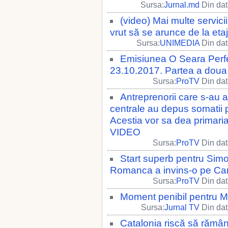
Sursa:
Jurnal.md
Din dat
(video) Mai multe servici
vrut să se arunce de la eta
Sursa:
UNIMEDIA
Din dat
Emisiunea O Seara Perfe
23.10.2017. Partea a doua
Sursa:
ProTV
Din dat
Antreprenorii care s-au 
centrale au depus somatii p
Acestia vor sa dea primaria 
VIDEO
Sursa:
ProTV
Din dat
Start superb pentru Sim
Romanca a invins-o pe Caro
Sursa:
ProTV
Din dat
Moment penibil pentru 
Sursa:
Jurnal TV
Din dat
Catalonia riscă să rămână