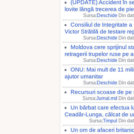
(UPDATE) Accident în sec
lovite lângă trecerea de pie
Sursa:
Deschide
Din dat
Consiliul de Integritate a
Victor Strătilă de testare re
Sursa:
Deschide
Din dat
Moldova cere sprijinul st
retragerii trupelor ruse p
Sursa:
Deschide
Din dat
ONU: Mai mult de 11 mil
ajutor umanitar
Sursa:
Deschide
Din dat
Recursuri scoase de pe r
Sursa:
Jurnal.md
Din dat
Un bărbat care efectua l
Ceadâr-Lunga, călcat de un
Sursa:
Timpul
Din dat
Un om de afaceri britanic,