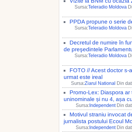
Vizite la BNM cu ocazia Z
Sursa:
Teleradio Moldova
Di
PPDA propune o serie de
Sursa:
Teleradio Moldova
Di
Decretul de numire în fun
de preşedintele Parlamentu
Sursa:
Teleradio Moldova
Di
FOTO // Acest doctor s-a
urmat este ireal
Sursa:
Ziarul National
Din dat
Promo-Lex: Diaspora ar t
uninominale și nu 4, așa 
Sursa:
Independent
Din dat
Motivul straniu invocat d
jurnalista postului Ecoul M
Sursa:
Independent
Din dat