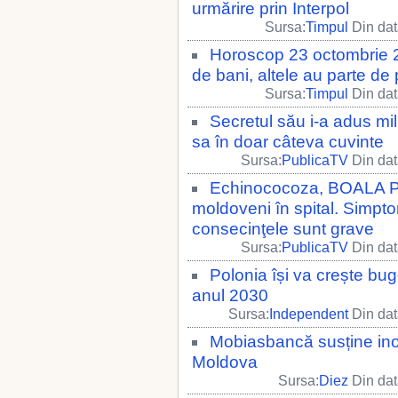
urmărire prin Interpol
Sursa:
Timpul
Din dat
Horoscop 23 octombrie 2
de bani, altele au parte de
Sursa:
Timpul
Din dat
Secretul său i-a adus mi
sa în doar câteva cuvinte
Sursa:
PublicaTV
Din dat
Echinococoza, BOALA P
moldoveni în spital. Simptom
consecinţele sunt grave
Sursa:
PublicaTV
Din dat
Polonia își va crește bug
anul 2030
Sursa:
Independent
Din dat
Mobiasbancă susține ino
Moldova
Sursa:
Diez
Din dat