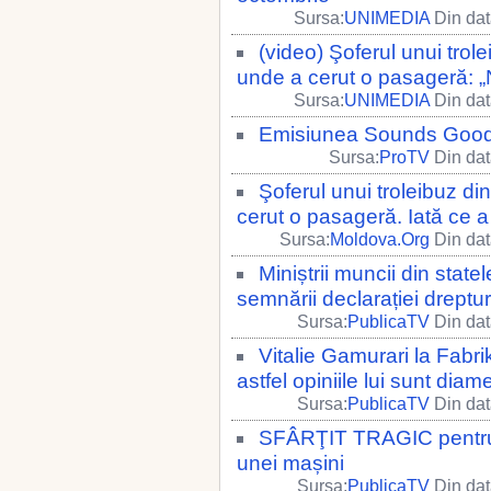
Sursa:
UNIMEDIA
Din dat
(video) Şoferul unui trol
unde a cerut o pasageră: „Ni
Sursa:
UNIMEDIA
Din dat
Emisiunea Sounds Good 
Sursa:
ProTV
Din dat
Şoferul unui troleibuz di
cerut o pasageră. Iată ce 
Sursa:
Moldova.Org
Din dat
Miniștrii muncii din sta
semnării declarației dreptur
Sursa:
PublicaTV
Din dat
Vitalie Gamurari la Fabr
astfel opiniile lui sunt di
Sursa:
PublicaTV
Din dat
SFÂRŢIT TRAGIC pentru u
unei mașini
Sursa:
PublicaTV
Din dat