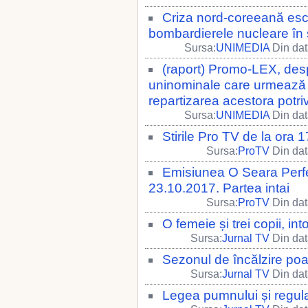
Criza nord-coreeană es
bombardierele nucleare în 
Sursa:
UNIMEDIA
Din dat
(raport) Promo-LEX, desp
uninominale care urmează a 
repartizarea acestora potri
Sursa:
UNIMEDIA
Din dat
Stirile Pro TV de la ora
Sursa:
ProTV
Din dat
Emisiunea O Seara Perfe
23.10.2017. Partea intai
Sursa:
ProTV
Din dat
O femeie și trei copii, int
Sursa:
Jurnal TV
Din dat
Sezonul de încălzire po
Sursa:
Jurnal TV
Din dat
Legea pumnului și regul