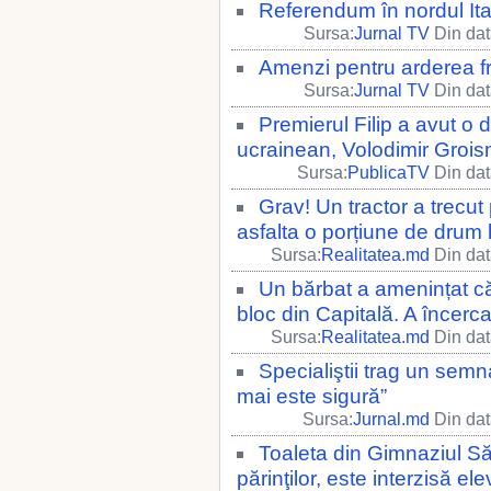
Referendum în nordul Ital
Sursa:
Jurnal TV
Din dat
Amenzi pentru arderea f
Sursa:
Jurnal TV
Din dat
Premierul Filip a avut o 
ucrainean, Volodimir Groi
Sursa:
PublicaTV
Din dat
Grav! Un tractor a trecut
asfalta o porțiune de drum
Sursa:
Realitatea.md
Din dat
Un bărbat a amenințat că
bloc din Capitală. A încerca
Sursa:
Realitatea.md
Din dat
Specialiştii trag un sem
mai este sigură”
Sursa:
Jurnal.md
Din dat
Toaleta din Gimnaziul Săs
părinţilor, este interzisă ele