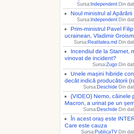
Sursa:
Independent
Din dat
Noul ministrul al Apărări
Sursa:
Independent
Din dat
Prim-ministrul Pavel Fili
ucrainean, Vladimir Groism
Sursa:
Realitatea.md
Din dat
Incendiul de la Starnet, m
vinovat de incident?
Sursa:
Zugo
Din dat
Unele mașini hibride con
decât indică producătorii (r
Sursa:
Deschide
Din dat
(VIDEO) Nemo, câinele 
Macron, a urinat pe un șem
Sursa:
Deschide
Din dat
În acest oraș este INTER
Care este cauza
Sursa:
PublicaTV
Din dat