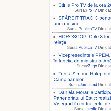
Stirile Pro TV de la ora
Sursa:
ProTV
Din dat
SFÂRŞIT TRAGIC pentru u
unei mașini
Sursa:
PublicaTV
Din dat
HOROSCOP: Cele 3 femei 
relaţie
Sursa:
PublicaTV
Din dat
Vicepreședintele PPEM, E
în funcția de ministru al Apă
Sursa:
Zugo
Din dat
Tenis: Simona Halep a de
Campioanelor
Sursa:
Jurnal.md
Din dat
Daniela Morari a participa
Parteneriatului Estic: realiz
Vîşegrad în cadrul celui de-
Sursa:
Interlic
Din dat