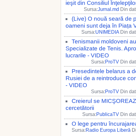
ieşit din Consiliul Înţelepţi
Sursa:
Jurnal.md
Din dat
(Live) O nouă seară de 
oameni sunt deja în Piața V
Sursa:
UNIMEDIA
Din dat
Tenismanii moldoveni au t
Specializate de Tenis. Apr
lucrarile - VIDEO
Sursa:
ProTV
Din dat
Presedintele belarus a d
Rusiei de a reintroduce cont
- VIDEO
Sursa:
ProTV
Din dat
Creierul se MICŞOREAZĂ
cercetătorii
Sursa:
PublicaTV
Din dat
O lege pentru încurajarea
Sursa:
Radio Europa Liberă
Di