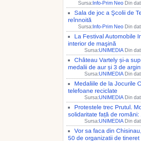
Sursa:
Info-Prim Neo
Din dat
Sala de joc a Şcolii de Te
reînnoită
Sursa:
Info-Prim Neo
Din dat
La Festival Automobile In
interior de maşină
Sursa:
UNIMEDIA
Din dat
Château Vartely și-a supl
medalii de aur și 3 de argin
Sursa:
UNIMEDIA
Din dat
Medaliile de la Jocurile 
telefoane reciclate
Sursa:
UNIMEDIA
Din dat
Protestele trec Prutul. M
solidaritate față de români:
Sursa:
UNIMEDIA
Din dat
Vor sa faca din Chisinau,
50 de organizatii de tineret 