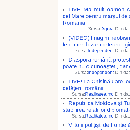
LIVE. Mai mulți oameni 
cel Mare pentru marșul de so
România
Sursa:
Agora
Din dat
(VIDEO) Imagini neobişnu
fenomen bizar meteorologic 
Sursa:
Independent
Din dat
Diaspora română protest
poate nu o cunoaşteți, da
Sursa:
Independent
Din dat
LIVE! La Chișinău are loc
cetăţenii românii
Sursa:
Realitatea.md
Din dat
Republica Moldova și Tur
stabilirea relațiilor diplomat
Sursa:
Realitatea.md
Din dat
Viitorii polițiști de fron