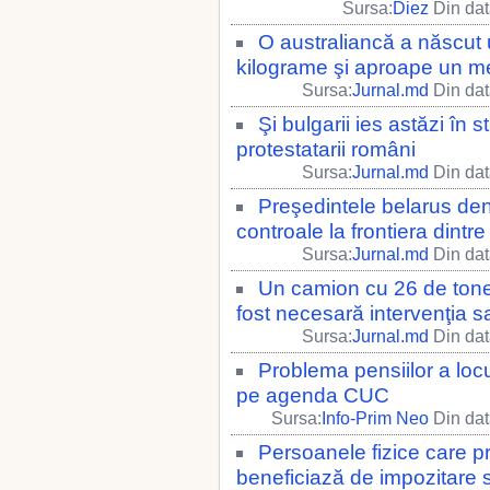
Sursa:
Diez
Din dat
O australiancă a născut 
kilograme şi aproape un m
Sursa:
Jurnal.md
Din dat
Şi bulgarii ies astăzi în 
protestatarii români
Sursa:
Jurnal.md
Din dat
Preşedintele belarus de
controale la frontiera dintre
Sursa:
Jurnal.md
Din dat
Un camion cu 26 de tone 
fost necesară intervenţia sa
Sursa:
Jurnal.md
Din dat
Problema pensiilor a locu
pe agenda CUC
Sursa:
Info-Prim Neo
Din dat
Persoanele fizice care p
beneficiază de impozitare s