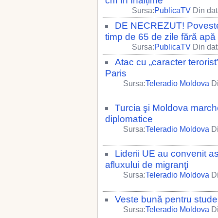
cm în înălțime
Sursa:
PublicaTV
Din dat
DE NECREZUT! Povestea n
timp de 65 de zile fără ap
Sursa:
PublicaTV
Din dat
Atac cu „caracter teroris
Paris
Sursa:
Teleradio Moldova
Di
Turcia şi Moldova marchea
diplomatice
Sursa:
Teleradio Moldova
Di
Liderii UE au convenit as
afluxului de migranţi
Sursa:
Teleradio Moldova
Di
Veste bună pentru studen
Sursa:
Teleradio Moldova
Di