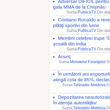
Adversar DIFICIL pentru 
gala MMA de la Chişinău
Sursa:
PublicaTV
Din dat
Cristiano Ronaldo a reven
plătiţi sportivi din lume
Sursa:
PublicaTV
Din dat
Membrii celebrei trupe "D
şcoală din India
Sursa:
PublicaTV
Din dat
Anunţ
Sursa:
Ministerul Finanţelor
Di
În următorii ani exportur
atingă cota de 85%, declar
Sursa:
Teleradio Moldova
Di
Depozitarea neautorizată
în atenţia autorităţilor
Sursa:
Teleradio Moldova
Di