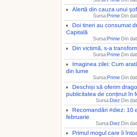
Alertă din cauza unui şo
Sursa:
Prime
Din dat
Doi tineri au consumat dr
Capitală
Sursa:
Prime
Din dat
Din victimă, s-a transfor
Sursa:
Prime
Din dat
Imaginea zilei: Cum arată
din lume
Sursa:
Prime
Din dat
Deschiși să oferim drag
publicitatea de conținut în 
Sursa:
Diez
Din dat
Recomandări #diez: 10 e
februarie
Sursa:
Diez
Din dat
Primul mogul care îi înto