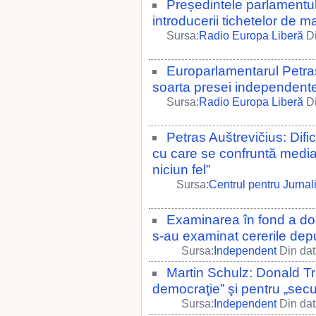
Președintele parlamentul
introducerii tichetelor de 
Sursa:
Radio Europa Liberă
Di
Europarlamentarul Petras 
soarta presei independent
Sursa:
Radio Europa Liberă
Di
Petras Auštrevičius: Dificu
cu care se confruntă media d
niciun fel”
Sursa:
Centrul pentru Jurna
Examinarea în fond a dos
s-au examinat cererile depu
Sursa:
Independent
Din dat
Martin Schulz: Donald Tr
democraţie” şi pentru „secu
Sursa:
Independent
Din dat