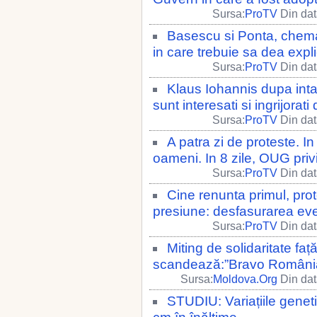
Sursa:
ProTV
Din dat
Basescu si Ponta, chemat
in care trebuie sa dea expli
Sursa:
ProTV
Din dat
Klaus Iohannis dupa intaln
sunt interesati si ingrijora
Sursa:
ProTV
Din dat
A patra zi de proteste. I
oameni. In 8 zile, OUG priv
Sursa:
ProTV
Din dat
Cine renunta primul, prot
presiune: desfasurarea ev
Sursa:
ProTV
Din dat
Miting de solidaritate fa
scandează:”Bravo România”
Sursa:
Moldova.Org
Din dat
STUDIU: Variațiile genet