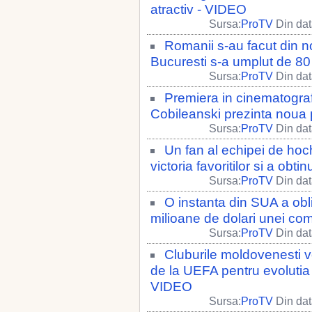
atractiv - VIDEO
Sursa:
ProTV
Din dat
Romanii s-au facut din nou
Bucuresti s-a umplut de 80
Sursa:
ProTV
Din dat
Premiera in cinematograf
Cobileanski prezinta noua 
Sursa:
ProTV
Din dat
Un fan al echipei de hoch
victoria favoritilor si a obt
Sursa:
ProTV
Din dat
O instanta din SUA a ob
milioane de dolari unei com
Sursa:
ProTV
Din dat
Cluburile moldovenesti v
de la UEFA pentru evolutia f
VIDEO
Sursa:
ProTV
Din dat