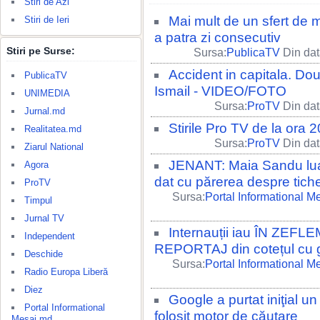
Stiri de Azi
Mai mult de un sfert de m
Stiri de Ieri
a patra zi consecutiv
Stiri pe Surse:
Sursa:
PublicaTV
Din dat
Accident in capitala. Dou
PublicaTV
Ismail - VIDEO/FOTO
UNIMEDIA
Sursa:
ProTV
Din dat
Jurnal.md
Stirile Pro TV de la ora
Realitatea.md
Sursa:
ProTV
Din dat
Ziarul National
JENANT: Maia Sandu luat
Agora
dat cu părerea despre tich
ProTV
Sursa:
Portal Informational M
Timpul
Jurnal TV
Internauții iau ÎN ZEFLEM
Independent
REPORTAJ din cotețul cu g
Deschide
Sursa:
Portal Informational M
Radio Europa Liberă
Diez
Google a purtat iniţial u
Portal Informational
folosit motor de căutare
Mesaj.md