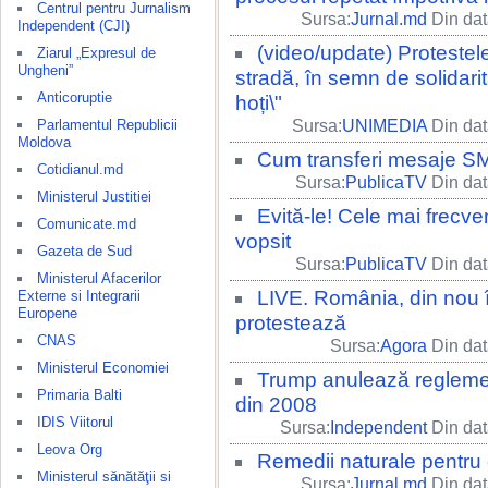
Centrul pentru Jurnalism
Sursa:
Jurnal.md
Din dat
Independent (CJI)
(video/update) Protestele
Ziarul „Expresul de
Ungheni”
stradă, în semn de solidari
Anticoruptie
hoți\"
Parlamentul Republicii
Sursa:
UNIMEDIA
Din dat
Moldova
Cum transferi mesaje S
Cotidianul.md
Sursa:
PublicaTV
Din dat
Ministerul Justitiei
Evită-le! Cele mai frecven
Comunicate.md
vopsit
Gazeta de Sud
Sursa:
PublicaTV
Din dat
Ministerul Afacerilor
LIVE. România, din nou 
Externe si Integrarii
Europene
protestează
CNAS
Sursa:
Agora
Din dat
Ministerul Economiei
Trump anulează reglement
Primaria Balti
din 2008
IDIS Viitorul
Sursa:
Independent
Din dat
Leova Org
Remedii naturale pentru
Ministerul sănătăţii si
Sursa:
Jurnal.md
Din dat