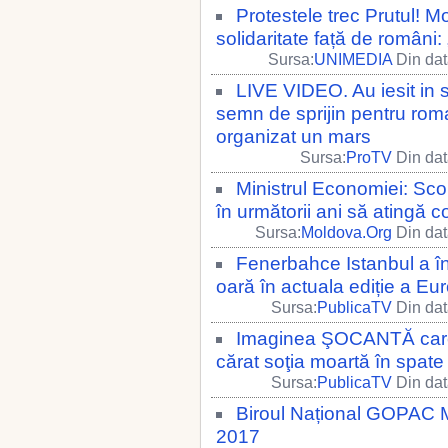
Protestele trec Prutul! M
solidaritate față de români:
Sursa:
UNIMEDIA
Din dat
LIVE VIDEO. Au iesit in st
semn de sprijin pentru roman
organizat un mars
Sursa:
ProTV
Din dat
Ministrul Economiei: Sco
în următorii ani să atingă 
Sursa:
Moldova.Org
Din dat
Fenerbahce Istanbul a î
oară în actuala ediție a Eur
Sursa:
PublicaTV
Din dat
Imaginea ŞOCANTĂ care 
cărat soţia moartă în spate 
Sursa:
PublicaTV
Din dat
Biroul Național GOPAC Mol
2017