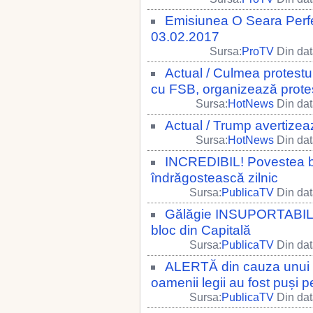
Emisiunea O Seara Perfe
03.02.2017
Sursa:
ProTV
Din dat
Actual / Culmea protestulu
cu FSB, organizează protes
Sursa:
HotNews
Din dat
Actual / Trump avertizeaz
Sursa:
HotNews
Din dat
INCREDIBIL! Povestea b
îndrăgostească zilnic
Sursa:
PublicaTV
Din dat
Gălăgie INSUPORTABILĂ! 
bloc din Capitală
Sursa:
PublicaTV
Din dat
ALERTĂ din cauza unui 
oamenii legii au fost puși pe
Sursa:
PublicaTV
Din dat