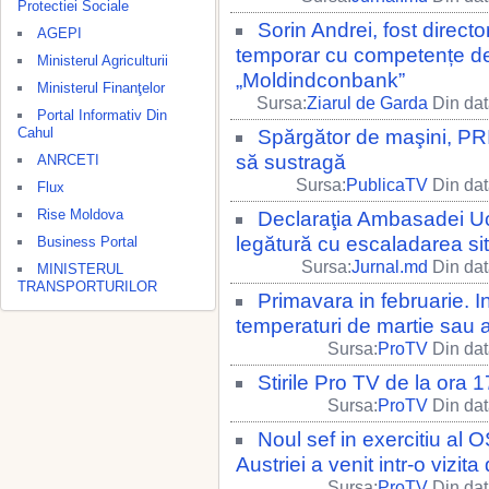
Protectiei Sociale
Sorin Andrei, fost direct
AGEPI
temporar cu competențe de
Ministerul Agriculturii
„Moldindconbank”
Ministerul Finanţelor
Sursa:
Ziarul de Garda
Din dat
Portal Informativ Din
Cahul
Spărgător de maşini, P
să sustragă
ANRCETI
Sursa:
PublicaTV
Din dat
Flux
Rise Moldova
Declaraţia Ambasadei Uc
legătură cu escaladarea si
Business Portal
Sursa:
Jurnal.md
Din dat
MINISTERUL
TRANSPORTURILOR
Primavara in februarie. I
temperaturi de martie sau a
Sursa:
ProTV
Din dat
Stirile Pro TV de la ora
Sursa:
ProTV
Din dat
Noul sef in exercitiu al 
Austriei a venit intr-o vizi
Sursa:
ProTV
Din dat