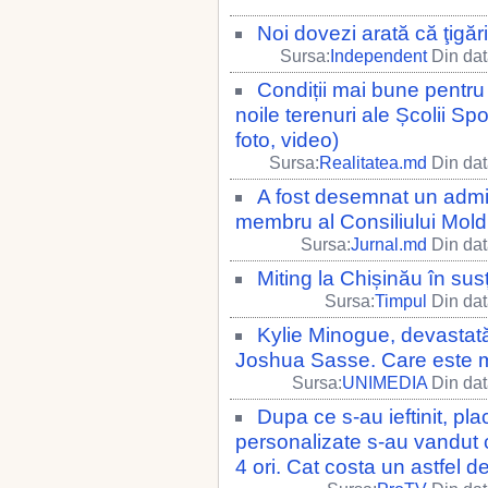
Noi dovezi arată că ţigăr
Sursa:
Independent
Din dat
Condiții mai bune pentru
noile terenuri ale Școlii Sp
foto, video)
Sursa:
Realitatea.md
Din dat
A fost desemnat un admi
membru al Consiliului Mol
Sursa:
Jurnal.md
Din dat
Miting la Chișinău în sus
Sursa:
Timpul
Din dat
Kylie Minogue, devastat
Joshua Sasse. Care este mot
Sursa:
UNIMEDIA
Din dat
Dupa ce s-au ieftinit, pl
personalizate s-au vandut 
4 ori. Cat costa un astfel 