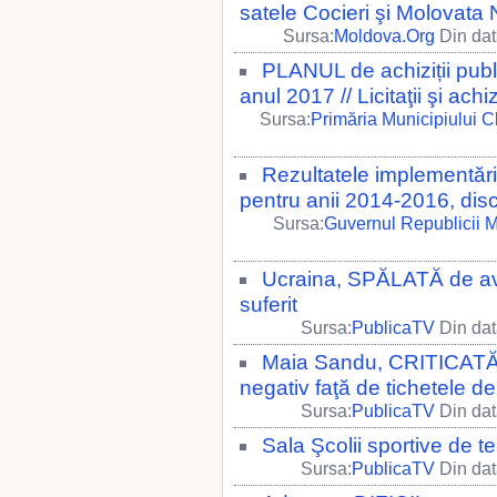
satele Cocieri şi Molovata
Sursa:
Moldova.Org
Din dat
PLANUL de achiziții publi
anul 2017 // Licitaţii şi achiz
Sursa:
Primăria Municipiului C
Rezultatele implementării
pentru anii 2014-2016, dis
Sursa:
Guvernul Republicii 
Ucraina, SPĂLATĂ de aval
suferit
Sursa:
PublicaTV
Din dat
Maia Sandu, CRITICATĂ 
negativ faţă de tichetele 
Sursa:
PublicaTV
Din dat
Sala Şcolii sportive de te
Sursa:
PublicaTV
Din dat