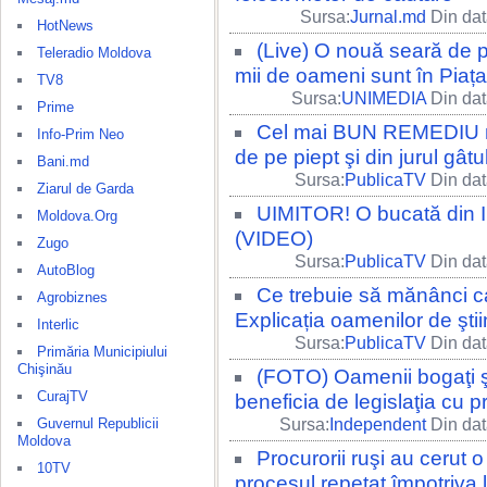
Sursa:
Jurnal.md
Din dat
HotNews
(Live) O nouă seară de 
Teleradio Moldova
mii de oameni sunt în Piața 
TV8
Sursa:
UNIMEDIA
Din dat
Prime
Cel mai BUN REMEDIU natu
Info-Prim Neo
de pe piept şi din jurul gâtu
Bani.md
Sursa:
PublicaTV
Din dat
Ziarul de Garda
UIMITOR! O bucată din I
Moldova.Org
(VIDEO)
Zugo
Sursa:
PublicaTV
Din dat
AutoBlog
Ce trebuie să mănânci ca 
Agrobiznes
Explicația oamenilor de ştii
Interlic
Sursa:
PublicaTV
Din dat
Primăria Municipiului
Chişinău
(FOTO) Oamenii bogaţi ş
CurajTV
beneficia de legislaţia cu pr
Guvernul Republicii
Sursa:
Independent
Din dat
Moldova
Procurorii ruşi au cerut 
10TV
procesul repetat împotriva l