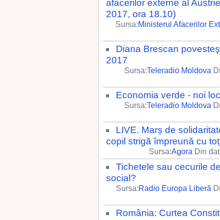
afacerilor externe al Austri
2017, ora 18.10)
Sursa:
Ministerul Afacerilor Ex
Diana Brescan povesteşte
2017
Sursa:
Teleradio Moldova
Di
Economia verde - noi loc
Sursa:
Teleradio Moldova
Di
LIVE. Marș de solidarita
copil strigă împreună cu toț
Sursa:
Agora
Din dat
Tichetele sau cecurile d
social?
Sursa:
Radio Europa Liberă
Di
România: Curtea Constit