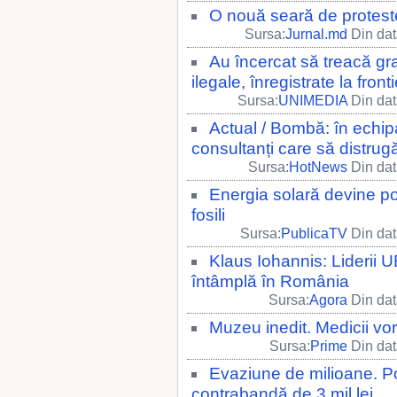
O nouă seară de protest
Sursa:
Jurnal.md
Din dat
Au încercat să treacă gra
ilegale, înregistrate la front
Sursa:
UNIMEDIA
Din dat
Actual / Bombă: în echipa
consultanți care să distrug
Sursa:
HotNews
Din dat
Energia solară devine po
fosili
Sursa:
PublicaTV
Din dat
Klaus Iohannis: Liderii U
întâmplă în România
Sursa:
Agora
Din dat
Muzeu inedit. Medicii vor
Sursa:
Prime
Din dat
Evaziune de milioane. Pol
contrabandă de 3 mil lei