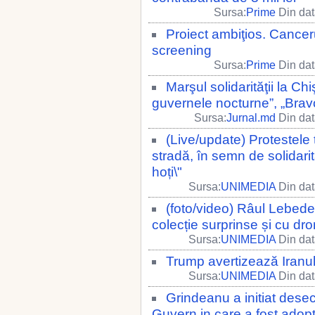
Sursa:
Prime
Din dat
Proiect ambiţios. Canceru
screening
Sursa:
Prime
Din dat
Marşul solidarităţii la C
guvernele nocturne”, „Brav
Sursa:
Jurnal.md
Din dat
(Live/update) Protestele t
stradă, în semn de solidari
hoți\"
Sursa:
UNIMEDIA
Din dat
(foto/video) Râul Lebede
colecție surprinse și cu dr
Sursa:
UNIMEDIA
Din dat
Trump avertizează Iranul
Sursa:
UNIMEDIA
Din dat
Grindeanu a initiat dese
Guvern in care a fost adop