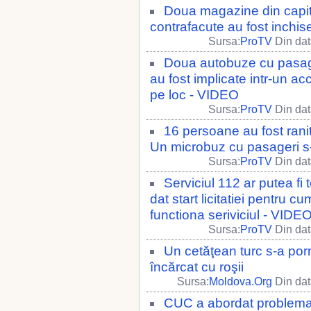
Doua magazine din capit
contrafacute au fost inchis
Sursa:
ProTV
Din dat
Doua autobuze cu pasage
au fost implicate intr-un ac
pe loc - VIDEO
Sursa:
ProTV
Din dat
16 persoane au fost ranit
Un microbuz cu pasageri s
Sursa:
ProTV
Din dat
Serviciul 112 ar putea fi 
dat start licitatiei pentru 
functiona seriviciul - VIDE
Sursa:
ProTV
Din dat
Un cetăţean turc s-a po
încărcat cu roşii
Sursa:
Moldova.Org
Din dat
CUC a abordat problema as