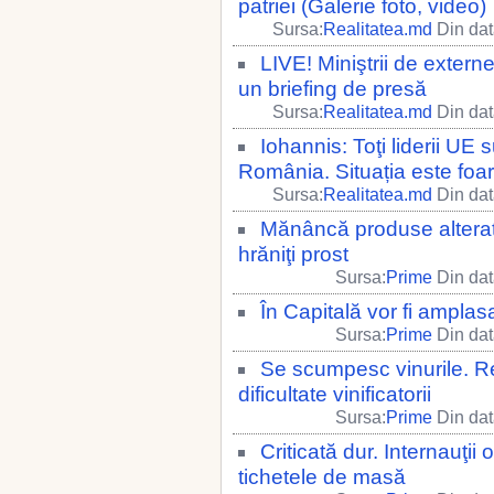
patriei (Galerie foto, video)
Sursa:
Realitatea.md
Din dat
LIVE! Miniştrii de externe
un briefing de presă
Sursa:
Realitatea.md
Din dat
Iohannis: Toţi liderii UE 
România. Situația este foa
Sursa:
Realitatea.md
Din dat
Mănâncă produse alterate
hrăniţi prost
Sursa:
Prime
Din dat
În Capitală vor fi amplas
Sursa:
Prime
Din dat
Se scumpesc vinurile. Re
dificultate vinificatorii
Sursa:
Prime
Din dat
Criticată dur. Internauţi
tichetele de masă