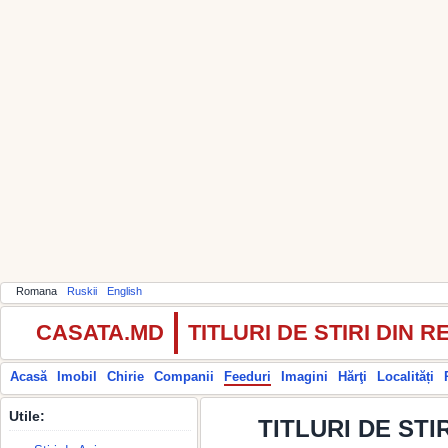
Romana
Ruskii
English
CASATA.MD
TITLURI DE STIRI DIN
Acasă
Imobil
Chirie
Companii
Feeduri
Imagini
Hărţi
Localități
Utile:
TITLURI DE STIR