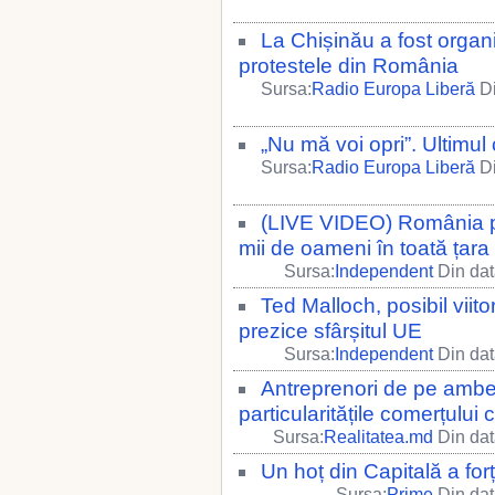
La Chișinău a fost organi
protestele din România
Sursa:
Radio Europa Liberă
Di
„Nu mă voi opri”. Ultimul 
Sursa:
Radio Europa Liberă
Di
(LIVE VIDEO) România pr
mii de oameni în toată țara
Sursa:
Independent
Din dat
Ted Malloch, posibil viit
prezice sfârșitul UE
Sursa:
Independent
Din dat
Antreprenori de pe ambele
particularitățile comerțul
Sursa:
Realitatea.md
Din dat
Un hoț din Capitală a for
Sursa:
Prime
Din dat