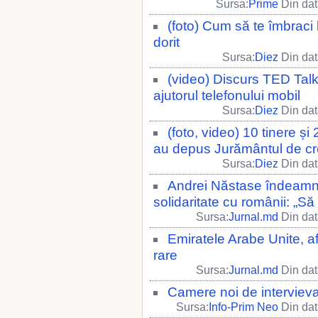
Sursa:
Prime
Din dat
(foto) Cum să te îmbraci l
dorit
Sursa:
Diez
Din dat
(video) Discurs TED Talk
ajutorul telefonului mobil
Sursa:
Diez
Din dat
(foto, video) 10 tinere și 28
au depus Jurământul de cre
Sursa:
Diez
Din dat
Andrei Năstase îndeamnă
solidaritate cu românii: „S
Sursa:
Jurnal.md
Din dat
Emiratele Arabe Unite, af
rare
Sursa:
Jurnal.md
Din dat
Camere noi de intervievar
Sursa:
Info-Prim Neo
Din dat