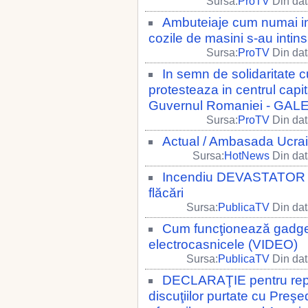
Sursa:
ProTV
Din dat
Ambuteiaje cum numai in C
cozile de masini s-au intin
Sursa:
ProTV
Din dat
In semn de solidaritate 
protesteaza in centrul capit
Guvernul Romaniei - GA
Sursa:
ProTV
Din dat
Actual / Ambasada Ucrain
Sursa:
HotNews
Din dat
Incendiu DEVASTATOR în
flăcări
Sursa:
PublicaTV
Din dat
Cum funcţionează gadgetu
electrocasnicele (VIDEO)
Sursa:
PublicaTV
Din dat
DECLARAŢIE pentru repr
discuţiilor purtate cu Preşe