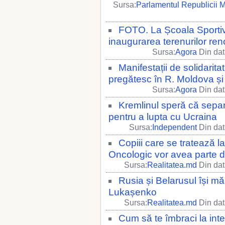
Sursa:
Parlamentul Republicii 
FOTO. La Școala Sportivă
inaugurarea terenurilor re
Sursa:
Agora
Din dat
Manifestații de solidarit
pregătesc în R. Moldova și
Sursa:
Agora
Din dat
Kremlinul speră că separat
pentru a lupta cu Ucraina
Sursa:
Independent
Din dat
Copiii care se tratează l
Oncologic vor avea parte d
Sursa:
Realitatea.md
Din dat
Rusia și Belarusul își mă
Lukașenko
Sursa:
Realitatea.md
Din dat
Cum să te îmbraci la inter