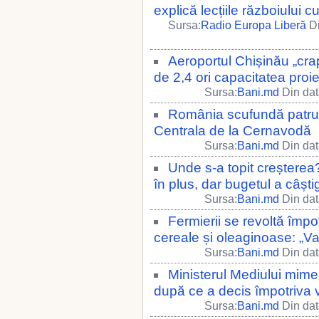
explică lecțiile războiului c
Sursa:
Radio Europa Liberă
Di
Aeroportul Chișinău „crap
de 2,4 ori capacitatea proi
Sursa:
Bani.md
Din dat
România scufundă patru 
Centrala de la Cernavodă
Sursa:
Bani.md
Din dat
Unde s-a topit creșterea
în plus, dar bugetul a câșt
Sursa:
Bani.md
Din dat
Fermierii se revoltă împo
cereale și oleaginoase: „Va
Sursa:
Bani.md
Din dat
Ministerul Mediului mime
după ce a decis împotriva 
Sursa:
Bani.md
Din dat