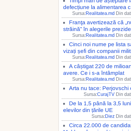
Timpi mari de așteptare l
defecțiune la alimentarea 
Sursa:
Realitatea.md
Din dat
Franţa avertizează că „nu
străină” în alegerile prezide
Sursa:
Realitatea.md
Din dat
Cinci noi nume pe lista s
vizați șefi din companii mili
Sursa:
Realitatea.md
Din dat
A câștigat 220 de milioan
avere. Ce i s-a întâmplat
Sursa:
Realitatea.md
Din dat
Arta nu tace: Perjovschi
Sursa:
CurajTV
Din dat
De la 1,5 până la 3,5 lu
elevilor din țările UE
Sursa:
Diez
Din dat
Circa 22.000 de candidați