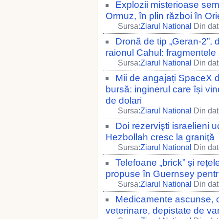
Explozii misterioase sem
Ormuz, în plin război în Ori
Sursa:
Ziarul National
Din dat
Dronă de tip „Geran-2”, 
raionul Cahul: fragmentele s
Sursa:
Ziarul National
Din dat
Mii de angajați SpaceX d
bursă: inginerul care își vi
de dolari
Sursa:
Ziarul National
Din dat
Doi rezervişti israelieni u
Hezbollah cresc la graniţă
Sursa:
Ziarul National
Din dat
Telefoane „brick” și rețel
propuse în Guernsey pentru
Sursa:
Ziarul National
Din dat
Medicamente ascunse, cu
veterinare, depistate de va