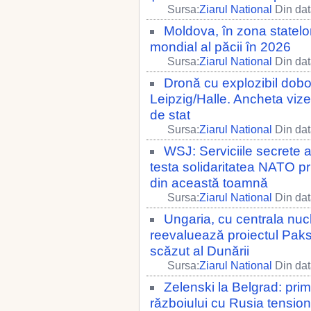
Sursa:
Ziarul National
Din dat
Moldova, în zona statelo
mondial al păcii în 2026
Sursa:
Ziarul National
Din dat
Dronă cu explozibil dobo
Leipzig/Halle. Ancheta vize
de stat
Sursa:
Ziarul National
Din dat
WSJ: Serviciile secrete 
testa solidaritatea NATO pri
din această toamnă
Sursa:
Ziarul National
Din dat
Ungaria, cu centrala nuc
reevaluează proiectul Paks
scăzut al Dunării
Sursa:
Ziarul National
Din dat
Zelenski la Belgrad: prim
războiului cu Rusia tensio