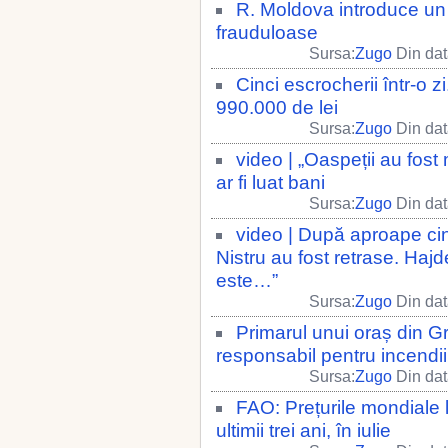
R. Moldova introduce un 
frauduloase
Sursa:
Zugo
Din dat
Cinci escrocherii într-o z
990.000 de lei
Sursa:
Zugo
Din dat
video | „Oaspeții au fost
ar fi luat bani
Sursa:
Zugo
Din dat
video | După aproape cinc
Nistru au fost retrase. Hajde
este…”
Sursa:
Zugo
Din dat
Primarul unui oraș din Gr
responsabil pentru incendi
Sursa:
Zugo
Din dat
FAO: Prețurile mondiale la
ultimii trei ani, în iulie