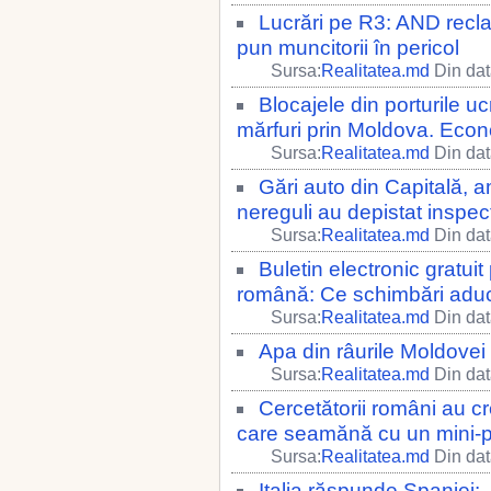
Lucrări pe R3: AND recla
pun muncitorii în pericol
Sursa:
Realitatea.md
Din dat
Blocajele din porturile u
mărfuri prin Moldova. Econ
Sursa:
Realitatea.md
Din dat
Gări auto din Capitală, 
nereguli au depistat inspec
Sursa:
Realitatea.md
Din dat
Buletin electronic gratui
română: Ce schimbări adu
Sursa:
Realitatea.md
Din dat
Apa din râurile Moldove
Sursa:
Realitatea.md
Din dat
Cercetătorii români au cre
care seamănă cu un mini-
Sursa:
Realitatea.md
Din dat
Italia răspunde Spaniei: 