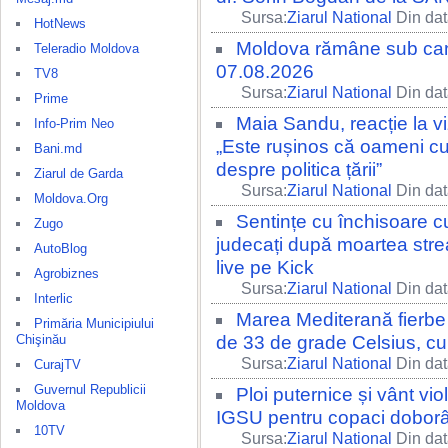
Sursa:
Ziarul National
Din dat
HotNews
Moldova rămâne sub canic
Teleradio Moldova
07.08.2026
TV8
Sursa:
Ziarul National
Din dat
Prime
Maia Sandu, reacție la vi
Info-Prim Neo
„Este rușinos că oameni cu
Bani.md
despre politica țării”
Ziarul de Garda
Sursa:
Ziarul National
Din dat
Moldova.Org
Sentințe cu închisoare c
Zugo
judecați după moartea str
AutoBlog
live pe Kick
Agrobiznes
Sursa:
Ziarul National
Din dat
Interlic
Marea Mediterană fierbe 
Primăria Municipiului
Chişinău
de 33 de grade Celsius, c
Sursa:
Ziarul National
Din dat
CurajTV
Guvernul Republicii
Ploi puternice și vânt viole
Moldova
IGSU pentru copaci doborâți
10TV
Sursa:
Ziarul National
Din dat