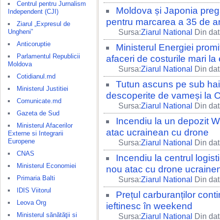
Centrul pentru Jurnalism
Moldova și Japonia pregăt
Independent (CJI)
pentru marcarea a 35 de ani
Ziarul „Expresul de
Ungheni”
Sursa:
Ziarul National
Din dat
Anticoruptie
Ministerul Energiei prom
Parlamentul Republicii
afaceri de costurile mari la
Moldova
Sursa:
Ziarul National
Din dat
Cotidianul.md
Tutun ascuns pe sub hai
Ministerul Justitiei
descoperite de vameși la O
Comunicate.md
Sursa:
Ziarul National
Din dat
Gazeta de Sud
Incendiu la un depozit W
Ministerul Afacerilor
atac ucrainean cu drone
Externe si Integrarii
Europene
Sursa:
Ziarul National
Din dat
CNAS
Incendiu la centrul logis
Ministerul Economiei
nou atac cu drone ucraine
Primaria Balti
Sursa:
Ziarul National
Din dat
IDIS Viitorul
Prețul carburanților con
Leova Org
ieftinesc în weekend
Ministerul sănătăţii si
Sursa:
Ziarul National
Din dat