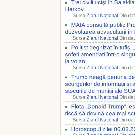
Trei civili uciși în Balakl
Harkov
Sursa:
Ziarul National
Din dat
MAIA consultă public Pr
dezvoltarea acvaculturii î
Sursa:
Ziarul National
Din dat
Polițist deghizat în tufi
șoferi amendați într-o singu
la volan
Sursa:
Ziarul National
Din dat
Trump neagă penuria de 
scurgerilor de informații ș
stocurile de muniții ale SU
Sursa:
Ziarul National
Din dat
Flota „Donald Trump”, est
riscă să devină cea mai sc
Sursa:
Ziarul National
Din dat
Horoscopul zilei 06.08.