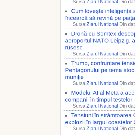
Sursa:
Ziarul National
Din dat
Cum lovește inteligența ar
încearcă să revină pe piaț
Sursa:
Ziarul National
Din dat
Dronă cu Semtex descope
aeroportul NATO Leipzig, au
rusesc
Sursa:
Ziarul National
Din dat
Trump, confruntare tens
Pentagonului pe tema stocur
muniţie
Sursa:
Ziarul National
Din dat
Modelul AI al Meta a acces
companii în timpul testelor
Sursa:
Ziarul National
Din dat
Tensiuni în strâmtoarea 
explozii în largul coastelo
Sursa:
Ziarul National
Din dat