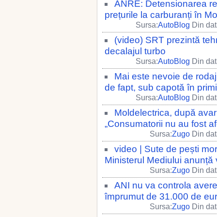
ANRE: Detensionarea relat
prețurile la carburanți în M
Sursa:
AutoBlog
Din dat
(video) SRT prezintă teh
decalajul turbo
Sursa:
AutoBlog
Din dat
Mai este nevoie de roda
de fapt, sub capotă în primii
Sursa:
AutoBlog
Din dat
Moldelectrica, după avari
„Consumatorii nu au fost af
Sursa:
Zugo
Din dat
video | Sute de pești morț
Ministerul Mediului anunță v
Sursa:
Zugo
Din dat
ANI nu va controla avere
împrumut de 31.000 de euro
Sursa:
Zugo
Din dat