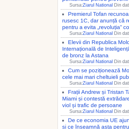
Sursa:
Ziarul National
Din dat
Premierul Tofan recunoaș
rusesc 1C, dar anunță că re
pentru a evita „revoluția” co
Sursa:
Ziarul National
Din dat
Elevii din Republica Mo
Internațională de Inteligenț
de bronz la Astana
Sursa:
Ziarul National
Din dat
Cum se poziționează Mol
cele mai mari cheltuieli pub
Sursa:
Ziarul National
Din dat
Frații Andrew și Tristan 
Miami și contestă extrădare
viol și trafic de persoane
Sursa:
Ziarul National
Din dat
De ce economia UE ajun
și ce înseamnă asta pent