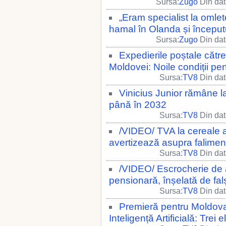
Sursa:
Zugo
Din dat
„Eram specialist la omle
hamal în Olanda și începutu
Sursa:
Zugo
Din dat
Expedierile poștale către
Moldovei: Noile condiții pen
Sursa:
TV8
Din dat
Vinicius Junior rămâne la
până în 2032
Sursa:
TV8
Din dat
/VIDEO/ TVA la cereale ar
avertizează asupra faliment
Sursa:
TV8
Din dat
/VIDEO/ Escrocherie de a
pensionară, înșelată de fal
Sursa:
TV8
Din dat
Premieră pentru Moldova
Inteligență Artificială: Trei 