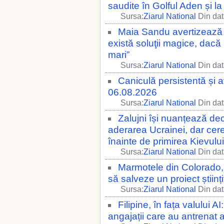
saudite în Golful Aden și l
Sursa:
Ziarul National
Din dat
Maia Sandu avertizează a
există soluţii magice, dacă
mari”
Sursa:
Ziarul National
Din dat
Caniculă persistentă și 
06.08.2026
Sursa:
Ziarul National
Din dat
Zalujni își nuanțează de
aderarea Ucrainei, dar cere
înainte de primirea Kievului
Sursa:
Ziarul National
Din dat
Marmotele din Colorado,
să salveze un proiect științ
Sursa:
Ziarul National
Din dat
Filipine, în fața valului 
angajații care au antrenat al