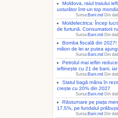
Moldova, raiul traiului ieft
usturător într-un top mondi
Sursa:
Bani.md
Din dat
Moldelectrica: Încep lucră
de furtună. Consumatorii nu
Sursa:
Bani.md
Din dat
Bomba fiscală din 2027! 
milion de lei ar putea ajunge
Sursa:
Bani.md
Din dat
Petrolul mai ieftin reduc
ieftinește cu 21 de bani, i
Sursa:
Bani.md
Din dat
Statul bagă mâna în rezer
crește cu 20% din 2027
Sursa:
Bani.md
Din dat
Răsturnare pe piața mere
17,5%, pe fundalul prăbușir
Sursa:
Bani.md
Din dat