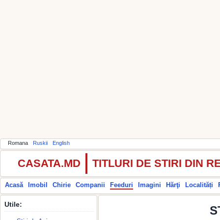
Romana
Ruskii
English
CASATA.MD
TITLURI DE STIRI DIN
Acasă
Imobil
Chirie
Companii
Feeduri
Imagini
Hărţi
Localități
Utile:
S