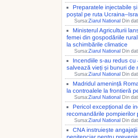
Preparatele injectabile ș
poștal pe ruta Ucraina–Isra
Sursa:
Ziarul National
Din dat
Ministerul Agriculturii l
femei din gospodăriile rurale,
la schimbările climatice
Sursa:
Ziarul National
Din dat
Incendiile s-au redus cu
salvează vieți și bunuri d
Sursa:
Ziarul National
Din dat
Madridul amenință Roma 
la controalele la frontieră p
Sursa:
Ziarul National
Din dat
Pericol excepțional de ince
recomandările pompierilor 
Sursa:
Ziarul National
Din dat
CNA instruiește angajații 
penitenciar pentru prevenire