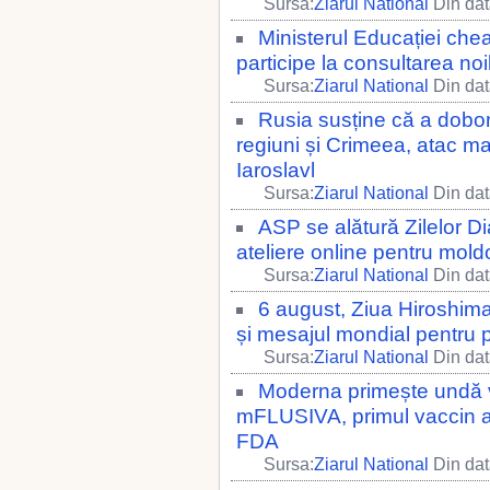
Sursa:
Ziarul National
Din dat
Ministerul Educației cheam
participe la consultarea n
Sursa:
Ziarul National
Din dat
Rusia susține că a dobo
regiuni și Crimeea, atac ma
Iaroslavl
Sursa:
Ziarul National
Din dat
ASP se alătură Zilelor D
ateliere online pentru mold
Sursa:
Ziarul National
Din dat
6 august, Ziua Hiroshim
și mesajul mondial pentru 
Sursa:
Ziarul National
Din dat
Moderna primește undă v
mFLUSIVA, primul vaccin a
FDA
Sursa:
Ziarul National
Din dat