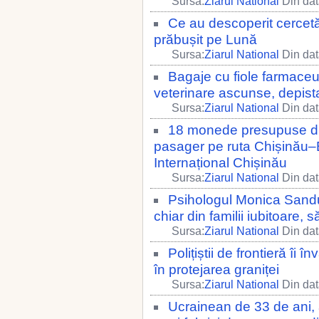
Sursa:
Ziarul National
Din dat
Ce au descoperit cercet
prăbușit pe Lună
Sursa:
Ziarul National
Din dat
Bagaje cu fiole farmaceu
veterinare ascunse, depista
Sursa:
Ziarul National
Din dat
18 monede presupuse din
pasager pe ruta Chișinău–B
Internațional Chișinău
Sursa:
Ziarul National
Din dat
Psihologul Monica Sandu 
chiar din familii iubitoare,
Sursa:
Ziarul National
Din dat
Polițiștii de frontieră îi 
în protejarea graniței
Sursa:
Ziarul National
Din dat
Ucrainean de 33 de ani,