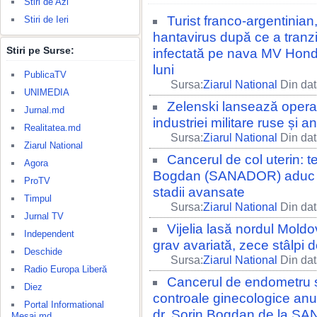
Stiri de Azi
Turist franco-argentinian
Stiri de Ieri
hantavirus după ce a tranzi
Stiri pe Surse:
infectată pe nava MV Hondiu
luni
PublicaTV
Sursa:
Ziarul National
Din dat
UNIMEDIA
Zelenski lansează operați
Jurnal.md
industriei militare ruse și an
Realitatea.md
Sursa:
Ziarul National
Din dat
Ziarul National
Cancerul de col uterin: t
Agora
Bogdan (SANADOR) aduc șa
ProTV
stadii avansate
Timpul
Sursa:
Ziarul National
Din dat
Jurnal TV
Vijelia lasă nordul Moldo
Independent
grav avariată, zece stâlpi 
Deschide
Sursa:
Ziarul National
Din dat
Radio Europa Liberă
Cancerul de endometru și 
Diez
controale ginecologice an
Portal Informational
dr. Sorin Bogdan de la 
Mesaj.md