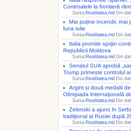
Controalele la frontieră ră
Sursa:
Realitatea.md
Din dat
Mai puține incendii, mai 
luna iulie
Sursa:
Realitatea.md
Din dat
Italia promite sprijin co
Republicii Moldova
Sursa:
Realitatea.md
Din dat
Senatul SUA aprobă „sanc
Trump primește controlul as
Sursa:
Realitatea.md
Din dat
Argint și două medalii d
Olimpiada Internațională de 
Sursa:
Realitatea.md
Din dat
Zelenski a ajuns în Serbia
tradiţional al Rusiei după 
Sursa:
Realitatea.md
Din dat