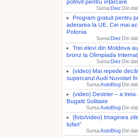
potrivit pentru înțărcare
Sursa:
Diez
Din dat
Program gratuit pentru pro
aderarea la UE. Cei mai act
Polonia
Sursa:
Diez
Din dat
Trei elevi din Moldova au
bronz la Olimpiada Internați
Sursa:
Diez
Din dat
(video) Mai repede decât
supercarul Audi Nuvolari în
Sursa:
AutoBlog
Din dat
(video) Destrier – a trei
Bugatti Solitaire
Sursa:
AutoBlog
Din dat
(foto/video) Imaginea zilei
tufari”
Sursa:
AutoBlog
Din dat