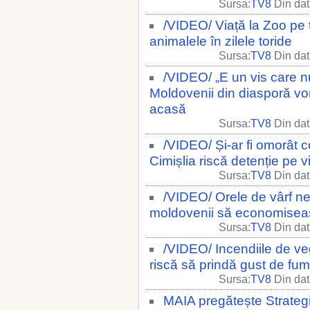
Sursa:
TV8
Din dat
/VIDEO/ Viață la Zoo pe 
animalele în zilele toride
Sursa:
TV8
Din dat
/VIDEO/ „E un vis care n
Moldovenii din diasporă vor
acasă
Sursa:
TV8
Din dat
/VIDEO/ Și-ar fi omorât 
Cimișlia riscă detenție pe v
Sursa:
TV8
Din dat
/VIDEO/ Orele de vârf n
moldovenii să economisea
Sursa:
TV8
Din dat
/VIDEO/ Incendiile de veg
riscă să prindă gust de fum
Sursa:
TV8
Din dat
MAIA pregătește Strateg