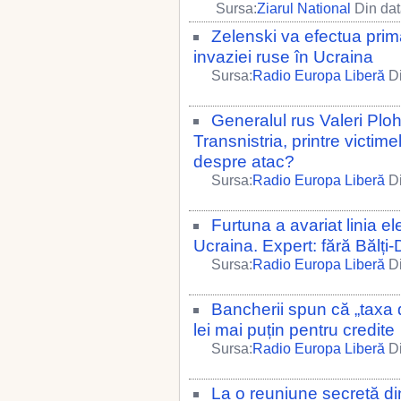
Sursa:
Ziarul National
Din dat
Zelenski va efectua prima
invaziei ruse în Ucraina
Sursa:
Radio Europa Liberă
Di
Generalul rus Valeri Ploho
Transnistria, printre victim
despre atac?
Sursa:
Radio Europa Liberă
Di
Furtuna a avariat linia el
Ucraina. Expert: fără Bălț
Sursa:
Radio Europa Liberă
Di
Bancherii spun că „taxa de
lei mai puțin pentru credite
Sursa:
Radio Europa Liberă
Di
La o reuniune secretă d