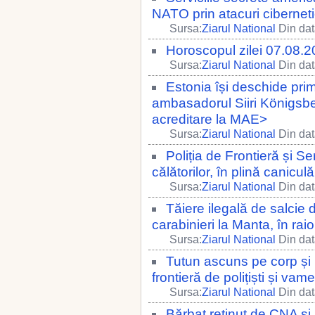
NATO prin atacuri cibernetic
Sursa:
Ziarul National
Din dat
Horoscopul zilei 07.08.
Sursa:
Ziarul National
Din dat
Estonia își deschide pr
ambasadorul Siiri Königsber
acreditare la MAE>
Sursa:
Ziarul National
Din dat
Poliția de Frontieră și Se
călătorilor, în plină canic
Sursa:
Ziarul National
Din dat
Tăiere ilegală de salcie d
carabinieri la Manta, în rai
Sursa:
Ziarul National
Din dat
Tutun ascuns pe corp și 
frontieră de polițiști și vame
Sursa:
Ziarul National
Din dat
Bărbat reținut de CNA și 