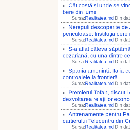
Cât costă și unde se vin
bere din lume
Sursa:
Realitatea.md
Din dat
Nereguli descoperite de 
periculoase: Instituția cere 
Sursa:
Realitatea.md
Din dat
S-a aflat câteva săptăm
cezariană, cu una dintre ce
Sursa:
Realitatea.md
Din dat
Spania amenință Italia c
controalele la frontieră
Sursa:
Realitatea.md
Din dat
Premierul Tofan, discuții
dezvoltarea relațiilor econ
Sursa:
Realitatea.md
Din dat
Antrenamente pentru Para
cartierului Telecentru din C
Sursa:
Realitatea.md
Din dat