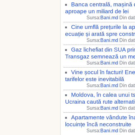
Banca centrală, mașină d
aproape un miliard de lei
Sursa:
Bani.md
Din dat
Cine umflă prețurile la 
ecuație și arată spre constr
Sursa:
Bani.md
Din dat
Gaz lichefiat din SUA p
Transgaz semnează un me
Sursa:
Bani.md
Din dat
Vine șocul în facturi! E
tarifelor este inevitabilă
Sursa:
Bani.md
Din dat
Moldova, în calea unui t
Ucraina caută rute alternat
Sursa:
Bani.md
Din dat
Apartamente vândute înai
locuințe încă neconstruite
Sursa:
Bani.md
Din dat