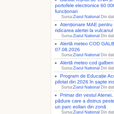
portofele electronice 60 000
funcționari
Sursa:
Ziarul National
Din dat
Atenționare MAE pentru r
ridicarea alertei la vulcanu
Sursa:
Ziarul National
Din dat
Alertă meteo COD GALBE
07.08.2026
Sursa:
Ziarul National
Din dat
Alertă meteo cod galben
Sursa:
Ziarul National
Din dat
Program de Educație Accel
pilotat din 2026 în șapte ins
Sursa:
Ziarul National
Din dat
Primar din vestul Atenei,
pădure care a distrus peste
un parc eolian din zonă
Sursa:
Ziarul National
Din dat