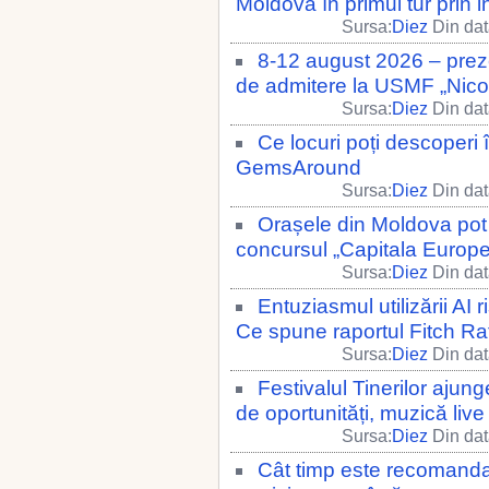
Moldova în primul tur prin 
Sursa:
Diez
Din dat
8-12 august 2026 – preze
de admitere la USMF „Nico
Sursa:
Diez
Din dat
Ce locuri poți descoperi 
GemsAround
Sursa:
Diez
Din dat
Orașele din Moldova pot 
concursul „Capitala Europe
Sursa:
Diez
Din dat
Entuziasmul utilizării A
Ce spune raportul Fitch Ra
Sursa:
Diez
Din dat
Festivalul Tinerilor ajung
de oportunități, muzică live 
Sursa:
Diez
Din dat
Cât timp este recomanda