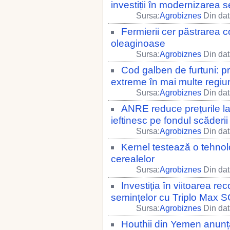
investiții în modernizarea s
Sursa:
Agrobiznes
Din dat
Fermierii cer păstrarea 
oleaginoase
Sursa:
Agrobiznes
Din dat
Cod galben de furtuni: p
extreme în mai multe regiu
Sursa:
Agrobiznes
Din dat
ANRE reduce prețurile la
ieftinesc pe fondul scăderii 
Sursa:
Agrobiznes
Din dat
Kernel testează o tehnol
cerealelor
Sursa:
Agrobiznes
Din dat
Investiția în viitoarea re
semințelor cu Triplo Max SC
Sursa:
Agrobiznes
Din dat
Houthii din Yemen anunță