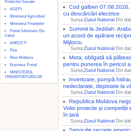
Protectiei Sociale
Cod galben 07.08.2026, o
AGEPI
cu descărcări electrice
Ministerul Agriculturii
Sursa:
Ziarul National
Din dat
Ministerul Finanţelor
Summit la Jeddah: Arabia
Portal Informativ Din
un acord de apărare recipro
Cahul
Mijlociu
ANRCETI
Sursa:
Ziarul National
Din dat
Flux
Meta, obligată să plătea
Rise Moldova
pentru punerea în pericol a 
Business Portal
Sursa:
Ziarul National
Din dat
MINISTERUL
TRANSPORTURILOR
Invertoare, pompă hidraul
nedeclarate, depistate la 
Sursa:
Ziarul National
Din dat
Republica Moldova nego
Volei proiecte și competiți
în țară
Sursa:
Ziarul National
Din dat
Serviciile secrete ameri