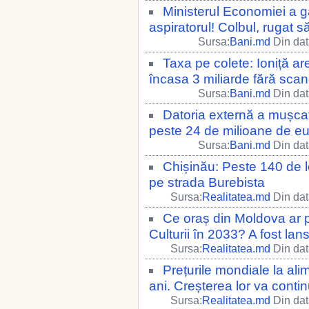
Ministerul Economiei a gă
aspiratorul! Colbul, rugat 
Sursa:
Bani.md
Din dat
Taxa pe colete: Ioniță ar
încasa 3 miliarde fără scand
Sursa:
Bani.md
Din dat
Datoria externă a mușcat 
peste 24 de milioane de e
Sursa:
Bani.md
Din dat
Chișinău: Peste 140 de l
pe strada Burebista
Sursa:
Realitatea.md
Din dat
Ce oraș din Moldova ar 
Culturii în 2033? A fost lan
Sursa:
Realitatea.md
Din dat
Prețurile mondiale la alime
ani. Creșterea lor va conti
Sursa:
Realitatea.md
Din dat